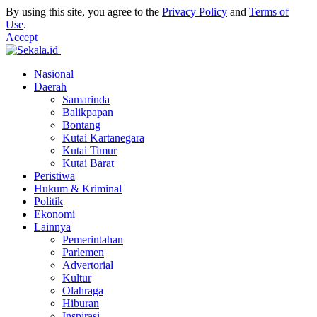
By using this site, you agree to the
Privacy Policy
and
Terms of
Use
.
Accept
Nasional
Daerah
Samarinda
Balikpapan
Bontang
Kutai Kartanegara
Kutai Timur
Kutai Barat
Peristiwa
Hukum & Kriminal
Politik
Ekonomi
Lainnya
Pemerintahan
Parlemen
Advertorial
Kultur
Olahraga
Hiburan
Inspirasi