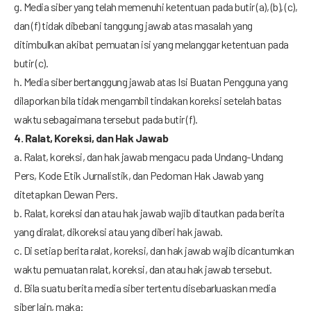
g. Media siber yang telah memenuhi ketentuan pada butir (a), (b), (c),
dan (f) tidak dibebani tanggung jawab atas masalah yang
ditimbulkan akibat pemuatan isi yang melanggar ketentuan pada
butir (c).
h. Media siber bertanggung jawab atas Isi Buatan Pengguna yang
dilaporkan bila tidak mengambil tindakan koreksi setelah batas
waktu sebagaimana tersebut pada butir (f).
4. Ralat, Koreksi, dan Hak Jawab
a. Ralat, koreksi, dan hak jawab mengacu pada Undang-Undang
Pers, Kode Etik Jurnalistik, dan Pedoman Hak Jawab yang
ditetapkan Dewan Pers.
b. Ralat, koreksi dan atau hak jawab wajib ditautkan pada berita
yang diralat, dikoreksi atau yang diberi hak jawab.
c. Di setiap berita ralat, koreksi, dan hak jawab wajib dicantumkan
waktu pemuatan ralat, koreksi, dan atau hak jawab tersebut.
d. Bila suatu berita media siber tertentu disebarluaskan media
siber lain, maka: