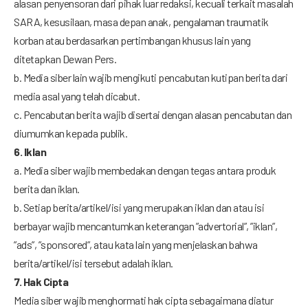
alasan penyensoran dari pihak luar redaksi, kecuali terkait masalah
SARA, kesusilaan, masa depan anak, pengalaman traumatik
korban atau berdasarkan pertimbangan khusus lain yang
ditetapkan Dewan Pers.
b. Media siber lain wajib mengikuti pencabutan kutipan berita dari
media asal yang telah dicabut.
c. Pencabutan berita wajib disertai dengan alasan pencabutan dan
diumumkan kepada publik.
6. Iklan
a. Media siber wajib membedakan dengan tegas antara produk
berita dan iklan.
b. Setiap berita/artikel/isi yang merupakan iklan dan atau isi
berbayar wajib mencantumkan keterangan ”advertorial”, ”iklan”,
”ads”, ”sponsored”, atau kata lain yang menjelaskan bahwa
berita/artikel/isi tersebut adalah iklan.
7. Hak Cipta
Media siber wajib menghormati hak cipta sebagaimana diatur