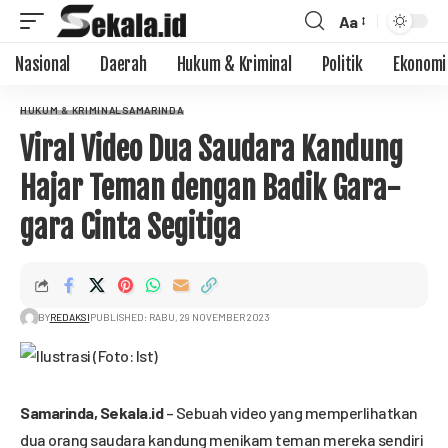
Aa
Nasional
Daerah
Hukum & Kriminal
Politik
Ekonomi
HUKUM & KRIMINAL
SAMARINDA
Viral Video Dua Saudara Kandung
Hajar Teman dengan Badik Gara-
gara Cinta Segitiga
BY
REDAKSI
PUBLISHED: RABU, 29 NOVEMBER 2023
Samarinda,
Sekala.id
– Sebuah video yang memperlihatkan
dua orang saudara kandung menikam teman mereka sendiri