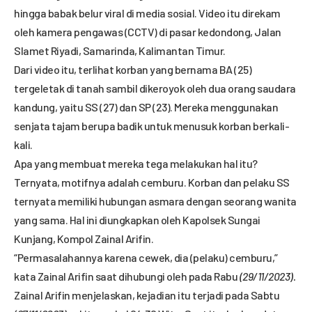
hingga babak belur viral di media sosial. Video itu direkam
oleh kamera pengawas (CCTV) di pasar kedondong, Jalan
Slamet Riyadi, Samarinda, Kalimantan Timur.
Dari video itu, terlihat korban yang bernama BA (25)
tergeletak di tanah sambil dikeroyok oleh dua orang saudara
kandung, yaitu SS (27) dan SP (23). Mereka menggunakan
senjata tajam berupa badik untuk menusuk korban berkali-
kali.
Apa yang membuat mereka tega melakukan hal itu?
Ternyata, motifnya adalah cemburu. Korban dan pelaku SS
ternyata memiliki hubungan asmara dengan seorang wanita
yang sama. Hal ini diungkapkan oleh Kapolsek Sungai
Kunjang, Kompol Zainal Arifin.
“Permasalahannya karena cewek, dia (pelaku) cemburu,”
kata Zainal Arifin saat dihubungi oleh pada Rabu
(29/11/2023).
Zainal Arifin menjelaskan, kejadian itu terjadi pada Sabtu