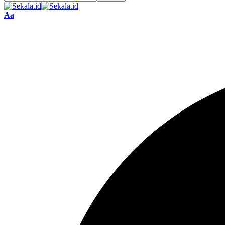
Font
Aa
Resizer