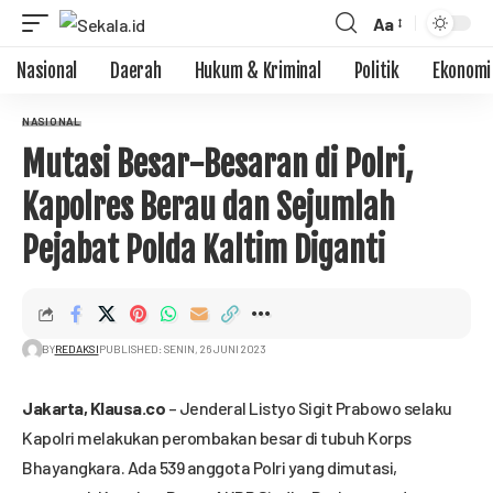
Aa
Nasional
Daerah
Hukum & Kriminal
Politik
Ekonomi
NASIONAL
Mutasi Besar-Besaran di Polri,
Kapolres Berau dan Sejumlah
Pejabat Polda Kaltim Diganti
BY
REDAKSI
PUBLISHED: SENIN, 26 JUNI 2023
Jakarta,
Klausa.co
– Jenderal Listyo Sigit Prabowo selaku
Kapolri melakukan perombakan besar di tubuh Korps
Bhayangkara. Ada 539 anggota Polri yang dimutasi,