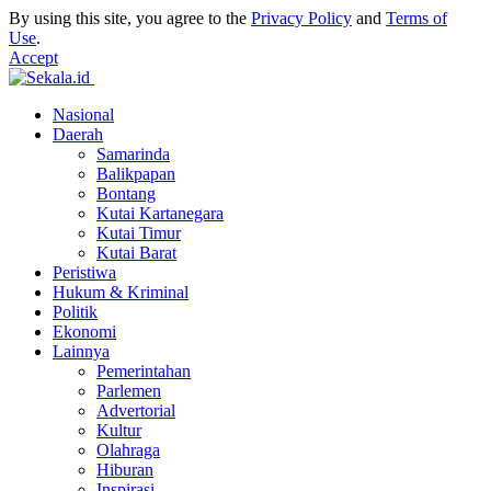
By using this site, you agree to the
Privacy Policy
and
Terms of
Use
.
Accept
Nasional
Daerah
Samarinda
Balikpapan
Bontang
Kutai Kartanegara
Kutai Timur
Kutai Barat
Peristiwa
Hukum & Kriminal
Politik
Ekonomi
Lainnya
Pemerintahan
Parlemen
Advertorial
Kultur
Olahraga
Hiburan
Inspirasi