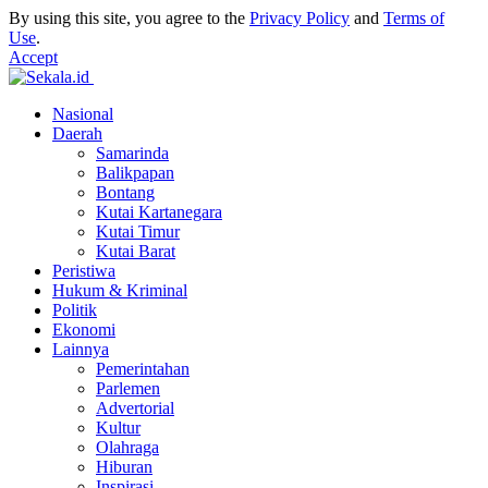
By using this site, you agree to the
Privacy Policy
and
Terms of
Use
.
Accept
Nasional
Daerah
Samarinda
Balikpapan
Bontang
Kutai Kartanegara
Kutai Timur
Kutai Barat
Peristiwa
Hukum & Kriminal
Politik
Ekonomi
Lainnya
Pemerintahan
Parlemen
Advertorial
Kultur
Olahraga
Hiburan
Inspirasi