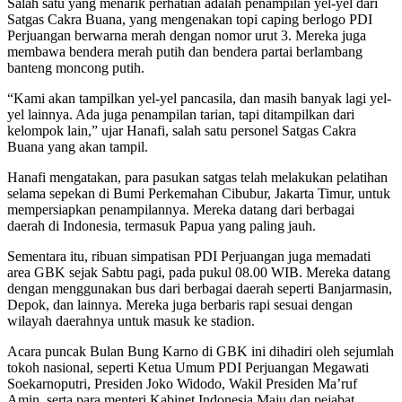
Salah satu yang menarik perhatian adalah penampilan yel-yel dari
Satgas Cakra Buana, yang mengenakan topi caping berlogo PDI
Perjuangan berwarna merah dengan nomor urut 3. Mereka juga
membawa bendera merah putih dan bendera partai berlambang
banteng moncong putih.
“Kami akan tampilkan yel-yel pancasila, dan masih banyak lagi yel-
yel lainnya. Ada juga penampilan tarian, tapi ditampilkan dari
kelompok lain,” ujar Hanafi, salah satu personel Satgas Cakra
Buana yang akan tampil.
Hanafi mengatakan, para pasukan satgas telah melakukan pelatihan
selama sepekan di Bumi Perkemahan Cibubur, Jakarta Timur, untuk
mempersiapkan penampilannya. Mereka datang dari berbagai
daerah di Indonesia, termasuk Papua yang paling jauh.
Sementara itu, ribuan simpatisan PDI Perjuangan juga memadati
area GBK sejak Sabtu pagi, pada pukul 08.00 WIB. Mereka datang
dengan menggunakan bus dari berbagai daerah seperti Banjarmasin,
Depok, dan lainnya. Mereka juga berbaris rapi sesuai dengan
wilayah daerahnya untuk masuk ke stadion.
Acara puncak Bulan Bung Karno di GBK ini dihadiri oleh sejumlah
tokoh nasional, seperti Ketua Umum PDI Perjuangan Megawati
Soekarnoputri, Presiden Joko Widodo, Wakil Presiden Ma’ruf
Amin, serta para menteri Kabinet Indonesia Maju dan pejabat