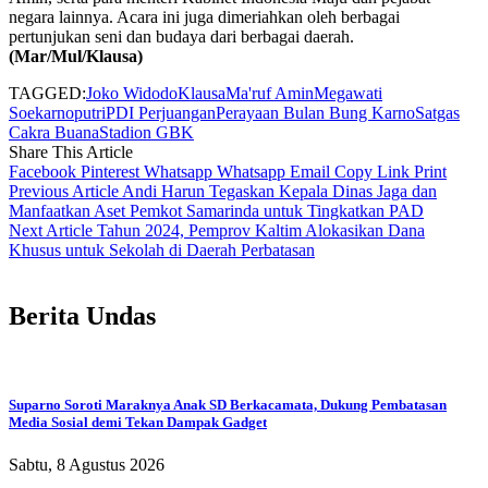
negara lainnya. Acara ini juga dimeriahkan oleh berbagai
pertunjukan seni dan budaya dari berbagai daerah.
(Mar/Mul/Klausa)
TAGGED:
Joko Widodo
Klausa
Ma'ruf Amin
Megawati
Soekarnoputri
PDI Perjuangan
Perayaan Bulan Bung Karno
Satgas
Cakra Buana
Stadion GBK
Share This Article
Facebook
Pinterest
Whatsapp
Whatsapp
Email
Copy Link
Print
Previous Article
Andi Harun Tegaskan Kepala Dinas Jaga dan
Manfaatkan Aset Pemkot Samarinda untuk Tingkatkan PAD
Next Article
Tahun 2024, Pemprov Kaltim Alokasikan Dana
Khusus untuk Sekolah di Daerah Perbatasan
Berita Undas
Suparno Soroti Maraknya Anak SD Berkacamata, Dukung Pembatasan
Media Sosial demi Tekan Dampak Gadget
Sabtu, 8 Agustus 2026