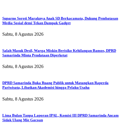
Suparno Soroti Maraknya Anak SD Berkacamata, Dukung Pembatasan
Media Sosial demi Tekan Dampak Gadget
Sabtu, 8 Agustus 2026
Salah Masuk Desil, Warga Miskin Berisiko Kehilangan Bansos, DPRD
Samarinda Minta Pendataan Diperketat
Sabtu, 8 Agustus 2026
DPRD Samarinda Buka Ruang Publik untuk Matangkan Raperda
Pariwisata, Libatkan Akademisi hingga Pelaku Usaha
Sabtu, 8 Agustus 2026
Lima Bulan Tanpa Laporan IPAL, Komisi III DPRD Samarinda Ancam
Sidak Ulang Mie Gacoan