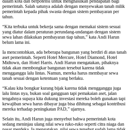
dalam kota dan berpotensi untuk menghasilkan pendapatan bagi
pemerintah. Salah satunya adalah dengan menyewakan tanah milik
pemerintah kepada pihak swasta dengan sistem pembayaran per
tahun.
“Kita terbuka untuk bekerja sama dengan memakai sistem sesuai
yang diatur dalam peraturan perundang-undangan dengan sistem
sewa lahan dilakukan pembayaran tiap tahun,” kata Andi Harun
belum lama ini.
Ia mencontohkan, ada beberapa bangunan yang berdiri di atas tanah
aset pemerintah. Seperti Hotel Mercure, Hotel Diamond, Hotel
Midtown, dan Hotel Harris. Andi Harun mengatakan, pihaknya
tidak akan membongkar bangunan tersebut karena tidak
mengganggu lalu lintas. Namun, mereka harus membayar sewa
tanah sesuai dengan ketentuan yang berlaku.
“Kalau kita bongkar kurang bijak karena tidak mengganggu juga
lalu lintas nya, bukan soal gangguan tapi pemakaian aset, jalan
tengahnya supaya kita dukung investasi mereka boleh gunakan tapi
kewajiban sewa harus dibayar juga bisa dihitung sebagai kontribusi
mereka terhadap peningkatan PAD,” ujarnya.
Selain itu, Andi Harun juga menyebut bahwa pemerintah kota
sedang meninjau ulang nilai sewa ruko-ruko seperti citra niaga dan
pasar merdeka. Ia mengatakan, nilai sewa tersebut sudah lama tidak