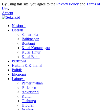
By using this site, you agree to the
Privacy Policy
and
Terms of
Use
.
Accept
Nasional
Daerah
Samarinda
Balikpapan
Bontang
Kutai Kartanegara
Kutai Timur
Kutai Barat
Peristiwa
Hukum & Kriminal
Politik
Ekonomi
Lainnya
Pemerintahan
Parlemen
Advertorial
Kultur
Olahraga
Hiburan
Inspirasi