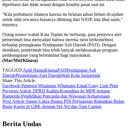
diperbarui dan tidak sesuai dengan kondisi pasar saat ini.
“Kita perbaharui nilainya karena itu belasan tahun belum di-update
untuk nilai sewanya biasanya dihitung dari NJOP, kita lihat nanti,”
tuturnya.
Orang nomor wahid Kota Tepian itu berharap, para penyewa aset
pemerintah bisa menyadari bahwa mereka turut berkontribusi
terhadap peningkatan Pendapatan Asli Daerah (PAD). Dengan
demikian, pemerintah bisa lebih banyak melaksanakan program
pembangunan yang bermanfaat bagi masyarakat.
(Mar/Mul/Klausa)
TAGGED:
Andi Harun
Klausa
PAD
Pendapatan Asli
Daerah
Pengelolaan Aset Daerah
Wali Kota Samarinda
Share This Article
Facebook
Pinterest
Whatsapp
Whatsapp
Email
Copy Link
Print
Previous Article
DPRD Kaltim Konsultasi ke MPR tentang
Ranperda Pendidikan Pancasila dan Wawasan Kebangsaan
Next Article
Satgas Cakra Buana PDI Perjuangan Ramaikan Bulan
Bung Karno di GBK dengan Yel-Yel dan Topi Caping
Berita Undas