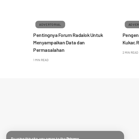
ADVERTORIAL
ADVER
Pentingnya Forum Radalok Untuk
Pengent
Menyampaikan Data dan
Kukar, 
Permasalahan
2 MIN READ
1 MIN READ
By using this site, you agree to the
Privacy