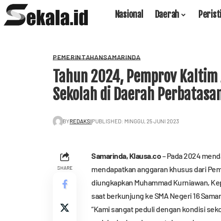
Nasional
Daerah
Perist
PEMERINTAHAN
SAMARINDA
Tahun 2024, Pemprov Kaltim
Sekolah di Daerah Perbatasa
BY
REDAKSI
PUBLISHED: MINGGU, 25 JUNI 2023
Samarinda,
Klausa.co
– Pada 2024 menda
mendapatkan anggaran khusus dari Pemer
SHARE
diungkapkan Muhammad Kurniawan, Kepal
saat berkunjung ke SMA Negeri 16 Samar
“Kami sangat peduli dengan kondisi seko