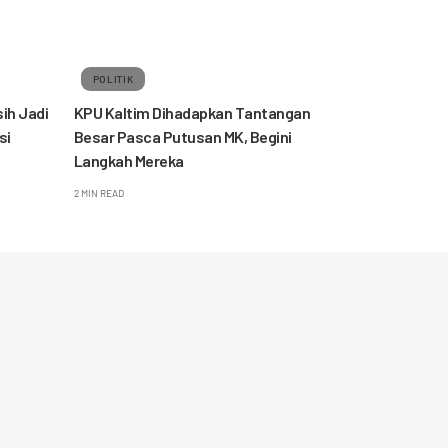
POLITIK
ih Jadi
KPU Kaltim Dihadapkan Tantangan
si
Besar Pasca Putusan MK, Begini
Langkah Mereka
2 MIN READ