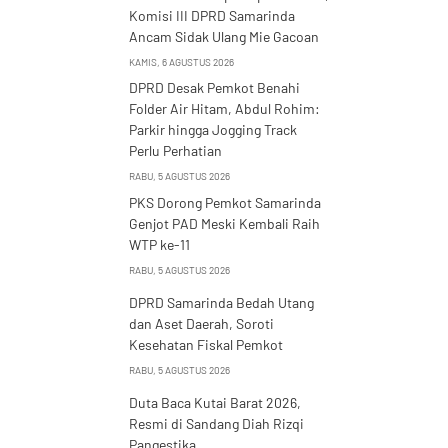
Komisi III DPRD Samarinda
Ancam Sidak Ulang Mie Gacoan
KAMIS, 6 AGUSTUS 2026
DPRD Desak Pemkot Benahi
Folder Air Hitam, Abdul Rohim:
Parkir hingga Jogging Track
Perlu Perhatian
RABU, 5 AGUSTUS 2026
PKS Dorong Pemkot Samarinda
Genjot PAD Meski Kembali Raih
WTP ke-11
RABU, 5 AGUSTUS 2026
DPRD Samarinda Bedah Utang
dan Aset Daerah, Soroti
Kesehatan Fiskal Pemkot
RABU, 5 AGUSTUS 2026
Duta Baca Kutai Barat 2026,
Resmi di Sandang Diah Rizqi
Pangestika