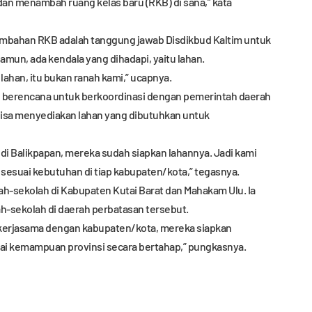
n menambah ruang kelas baru (RKB) di sana,” kata
mbahan RKB adalah tanggung jawab Disdikbud Kaltim untuk
mun, ada kendala yang dihadapi, yaitu lahan.
 lahan, itu bukan ranah kami,” ucapnya.
n berencana untuk berkoordinasi dengan pemerintah daerah
bisa menyediakan lahan yang dibutuhkan untuk
 di Balikpapan, mereka sudah siapkan lahannya. Jadi kami
 sesuai kebutuhan di tiap kabupaten/kota,” tegasnya.
ah-sekolah di Kabupaten Kutai Barat dan Mahakam Ulu. Ia
-sekolah di daerah perbatasan tersebut.
 kerjasama dengan kabupaten/kota, mereka siapkan
ai kemampuan provinsi secara bertahap,” pungkasnya.