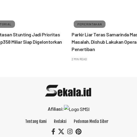
TORIAL
PEMERINTAHAN
asan Stunting Jadi Prioritas
Parkir Liar Teras Samarinda Mas
Rp358 Miliar Siap Digelontorkan
Masalah, Dishub Lakukan Opera
Penertiban
2 MIN READ
Afiliasi:
Tentang Kami
Redaksi
Pedoman Media Siber