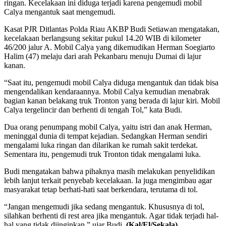
ringan. Kecelakaan ini diduga terjadi karena pengemudi mobil
Calya mengantuk saat mengemudi.
Kasat PJR Ditlantas Polda Riau AKBP Budi Setiawan mengatakan,
kecelakaan berlangsung sekitar pukul 14.20 WIB di kilometer
46/200 jalur A. Mobil Calya yang dikemudikan Herman Soegiarto
Halim (47) melaju dari arah Pekanbaru menuju Dumai di lajur
kanan.
“Saat itu, pengemudi mobil Calya diduga mengantuk dan tidak bisa
mengendalikan kendaraannya. Mobil Calya kemudian menabrak
bagian kanan belakang truk Tronton yang berada di lajur kiri. Mobil
Calya tergelincir dan berhenti di tengah Tol,” kata Budi.
Dua orang penumpang mobil Calya, yaitu istri dan anak Herman,
meninggal dunia di tempat kejadian. Sedangkan Herman sendiri
mengalami luka ringan dan dilarikan ke rumah sakit terdekat.
Sementara itu, pengemudi truk Tronton tidak mengalami luka.
Budi mengatakan bahwa pihaknya masih melakukan penyelidikan
lebih lanjut terkait penyebab kecelakaan. Ia juga mengimbau agar
masyarakat tetap berhati-hati saat berkendara, terutama di tol.
“Jangan mengemudi jika sedang mengantuk. Khususnya di tol,
silahkan berhenti di rest area jika mengantuk. Agar tidak terjadi hal-
hal yang tidak diinginkan,” ujar Budi.
(Kal/El/Sekala)