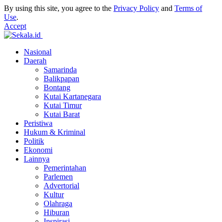
By using this site, you agree to the
Privacy Policy
and
Terms of
Use
.
Accept
Nasional
Daerah
Samarinda
Balikpapan
Bontang
Kutai Kartanegara
Kutai Timur
Kutai Barat
Peristiwa
Hukum & Kriminal
Politik
Ekonomi
Lainnya
Pemerintahan
Parlemen
Advertorial
Kultur
Olahraga
Hiburan
Inspirasi