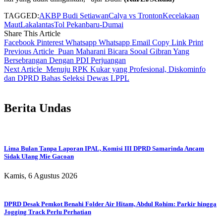
TAGGED:
AKBP Budi Setiawan
Calya vs Tronton
Kecelakaan
Maut
Lakalantas
Tol Pekanbaru-Dumai
Share This Article
Facebook
Pinterest
Whatsapp
Whatsapp
Email
Copy Link
Print
Previous Article
Puan Maharani Bicara Sooal Gibran Yang
Bersebrangan Dengan PDI Perjuangan
Next Article
Menuju RPK Kukar yang Profesional, Diskominfo
dan DPRD Bahas Seleksi Dewas LPPL
Berita Undas
Lima Bulan Tanpa Laporan IPAL, Komisi III DPRD Samarinda Ancam
Sidak Ulang Mie Gacoan
Kamis, 6 Agustus 2026
DPRD Desak Pemkot Benahi Folder Air Hitam, Abdul Rohim: Parkir hingga
Jogging Track Perlu Perhatian