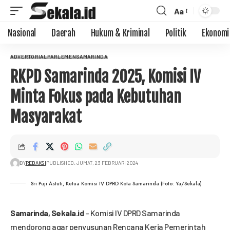
Aa
Nasional
Daerah
Hukum & Kriminal
Politik
Ekonomi
ADVERTORIAL
PARLEMEN
SAMARINDA
RKPD Samarinda 2025, Komisi IV
Minta Fokus pada Kebutuhan
Masyarakat
BY
REDAKSI
PUBLISHED: JUMAT, 23 FEBRUARI 2024
Sri Puji Astuti, Ketua Komisi IV DPRD Kota Samarinda (Foto: Ya/Sekala)
Samarinda,
Sekala.id
– Komisi IV DPRD Samarinda
mendorong agar penyusunan Rencana Kerja Pemerintah