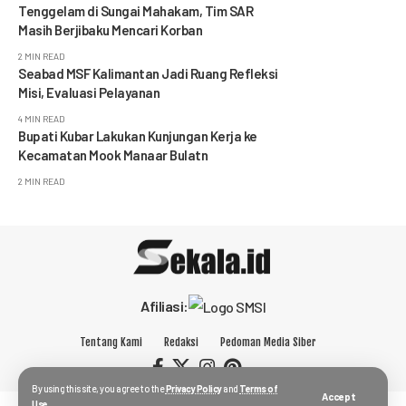
Tenggelam di Sungai Mahakam, Tim SAR
Masih Berjibaku Mencari Korban
2 MIN READ
Seabad MSF Kalimantan Jadi Ruang Refleksi
Misi, Evaluasi Pelayanan
4 MIN READ
Bupati Kubar Lakukan Kunjungan Kerja ke
Kecamatan Mook Manaar Bulatn
2 MIN READ
Afiliasi:
Tentang Kami
Redaksi
Pedoman Media Siber
By using this site, you agree to the
Privacy Policy
and
Terms of
Accept
Use
.