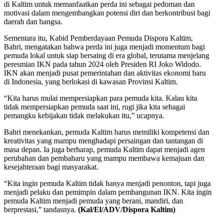
di Kaltim untuk memanfaatkan perda ini sebagai pedoman dan
motivasi dalam mengembangkan potensi diri dan berkontribusi bagi
daerah dan bangsa.
Sementara itu, Kabid Pemberdayaan Pemuda Dispora Kaltim,
Bahri, mengatakan bahwa perda ini juga menjadi momentum bagi
pemuda lokal untuk siap bersaing di era global, terutama menjelang
peresmian IKN pada tahun 2024 oleh Presiden RI Joko Widodo.
IKN akan menjadi pusat pemerintahan dan aktivitas ekonomi baru
di Indonesia, yang berlokasi di kawasan Provinsi Kaltim.
“Kita harus mulai mempersiapkan para pemuda kita. Kalau kita
tidak mempersiapkan pemuda saat ini, rugi jika kita sebagai
pemangku kebijakan tidak melakukan itu,” ucapnya.
Bahri menekankan, pemuda Kaltim harus memiliki kompetensi dan
kreativitas yang mampu menghadapi persaingan dan tantangan di
masa depan. Ia juga berharap, pemuda Kaltim dapat menjadi agen
perubahan dan pembaharu yang mampu membawa kemajuan dan
kesejahteraan bagi masyarakat.
“Kita ingin pemuda Kaltim tidak hanya menjadi penonton, tapi juga
menjadi pelaku dan pemimpin dalam pembangunan IKN. Kita ingin
pemuda Kaltim menjadi pemuda yang berani, mandiri, dan
berprestasi,” tandasnya.
(Kal/El/ADV/Dispora Kaltim)