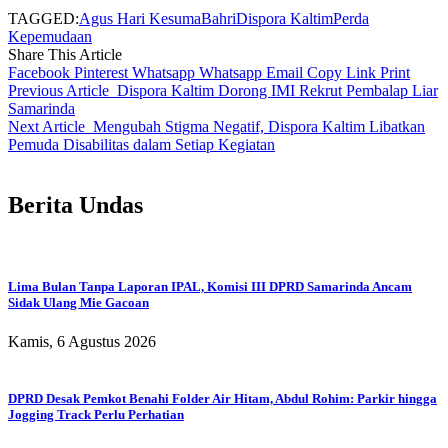
TAGGED:
Agus Hari Kesuma
Bahri
Dispora Kaltim
Perda
Kepemudaan
Share This Article
Facebook
Pinterest
Whatsapp
Whatsapp
Email
Copy Link
Print
Previous Article
Dispora Kaltim Dorong IMI Rekrut Pembalap Liar
Samarinda
Next Article
Mengubah Stigma Negatif, Dispora Kaltim Libatkan
Pemuda Disabilitas dalam Setiap Kegiatan
Berita Undas
Lima Bulan Tanpa Laporan IPAL, Komisi III DPRD Samarinda Ancam
Sidak Ulang Mie Gacoan
Kamis, 6 Agustus 2026
DPRD Desak Pemkot Benahi Folder Air Hitam, Abdul Rohim: Parkir hingga
Jogging Track Perlu Perhatian