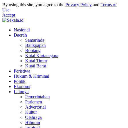
By using this site, you agree to the
Privacy Policy
and
Terms of
Use
.
Accept
Nasional
Daerah
Samarinda
Balikpapan
Bontang
Kutai Kartanegara
Kutai Timur
Kutai Barat
Peristiwa
Hukum & Kriminal
Politik
Ekonomi
Lainnya
Pemerintahan
Parlemen
Advertorial
Kultur
Olahraga
Hiburan
Inspirasi