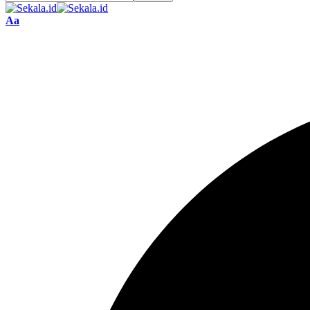
Font
Aa
Resizer