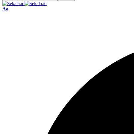
Font
Aa
Resizer