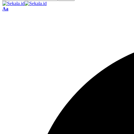
Font
Aa
Resizer