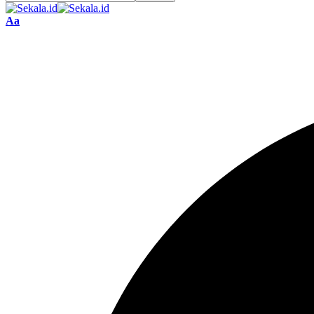
Font
Aa
Resizer