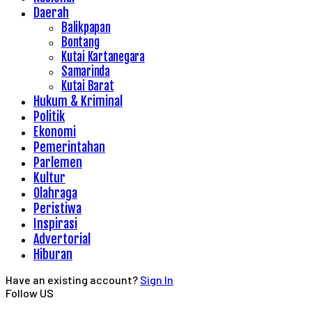
Daerah
Balikpapan
Bontang
Kutai Kartanegara
Samarinda
Kutai Barat
Hukum & Kriminal
Politik
Ekonomi
Pemerintahan
Parlemen
Kultur
Olahraga
Peristiwa
Inspirasi
Advertorial
Hiburan
Have an existing account?
Sign In
Follow US