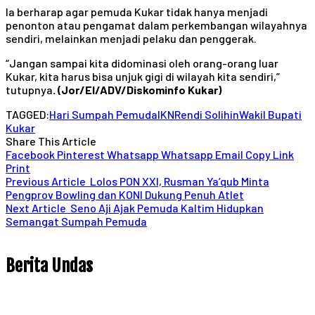
Ia berharap agar pemuda Kukar tidak hanya menjadi
penonton atau pengamat dalam perkembangan wilayahnya
sendiri, melainkan menjadi pelaku dan penggerak.
“Jangan sampai kita didominasi oleh orang-orang luar
Kukar, kita harus bisa unjuk gigi di wilayah kita sendiri,”
tutupnya
. (Jor/El/ADV/Diskominfo Kukar)
TAGGED:
Hari Sumpah Pemuda
IKN
Rendi Solihin
Wakil Bupati
Kukar
Share This Article
Facebook
Pinterest
Whatsapp
Whatsapp
Email
Copy Link
Print
Previous Article
Lolos PON XXI, Rusman Ya’qub Minta
Pengprov Bowling dan KONI Dukung Penuh Atlet
Next Article
Seno Aji Ajak Pemuda Kaltim Hidupkan
Semangat Sumpah Pemuda
Berita Undas