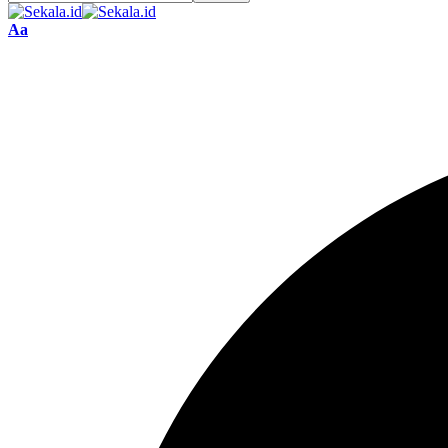
Font
Aa
Resizer