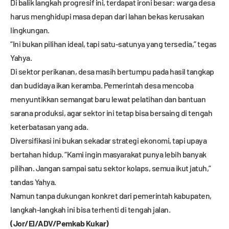
Di balik langkah progresif ini, terdapat ironi besar: warga desa
harus menghidupi masa depan dari lahan bekas kerusakan
lingkungan.
“Ini bukan pilihan ideal, tapi satu-satunya yang tersedia,” tegas
Yahya.
Di sektor perikanan, desa masih bertumpu pada hasil tangkap
dan budidaya ikan keramba. Pemerintah desa mencoba
menyuntikkan semangat baru lewat pelatihan dan bantuan
sarana produksi, agar sektor ini tetap bisa bersaing di tengah
keterbatasan yang ada.
Diversifikasi ini bukan sekadar strategi ekonomi, tapi upaya
bertahan hidup. “Kami ingin masyarakat punya lebih banyak
pilihan. Jangan sampai satu sektor kolaps, semua ikut jatuh,”
tandas Yahya.
Namun tanpa dukungan konkret dari pemerintah kabupaten,
langkah-langkah ini bisa terhenti di tengah jalan.
(Jor/El/ADV/Pemkab Kukar)