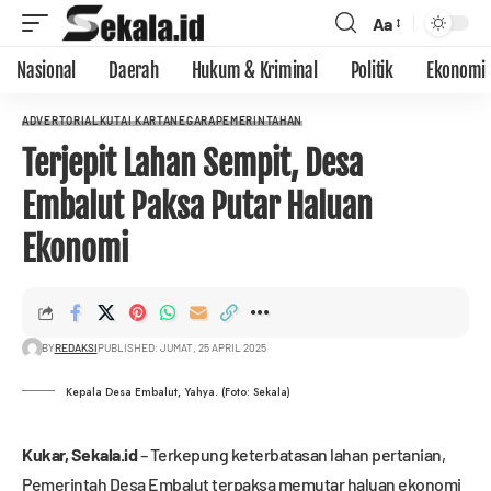
Aa
Nasional
Daerah
Hukum & Kriminal
Politik
Ekonomi
ADVERTORIAL
KUTAI KARTANEGARA
PEMERINTAHAN
Terjepit Lahan Sempit, Desa
Embalut Paksa Putar Haluan
Ekonomi
BY
REDAKSI
PUBLISHED: JUMAT, 25 APRIL 2025
Kepala Desa Embalut, Yahya. (Foto: Sekala)
Kukar,
Sekala.id
– Terkepung keterbatasan lahan pertanian,
Pemerintah Desa Embalut terpaksa memutar haluan ekonomi