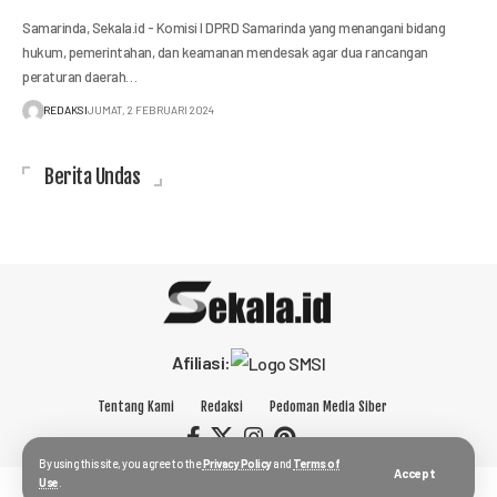
Samarinda, Sekala.id - Komisi I DPRD Samarinda yang menangani bidang
hukum, pemerintahan, dan keamanan mendesak agar dua rancangan
peraturan daerah…
REDAKSI
JUMAT, 2 FEBRUARI 2024
Berita Undas
Afiliasi:
Tentang Kami
Redaksi
Pedoman Media Siber
By using this site, you agree to the
Privacy Policy
and
Terms of
Accept
Use
.
© 2023 sekala.id.
PT Sekala Media Klausa.
All Rights Reserved