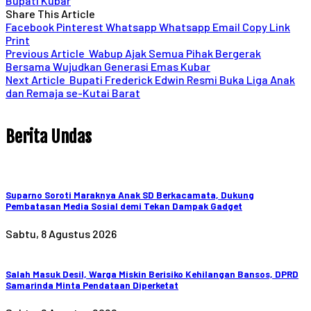
Bupati Kubar
Share This Article
Facebook
Pinterest
Whatsapp
Whatsapp
Email
Copy Link
Print
Previous Article
Wabup Ajak Semua Pihak Bergerak
Bersama Wujudkan Generasi Emas Kubar
Next Article
Bupati Frederick Edwin Resmi Buka Liga Anak
dan Remaja se-Kutai Barat
Berita Undas
Suparno Soroti Maraknya Anak SD Berkacamata, Dukung
Pembatasan Media Sosial demi Tekan Dampak Gadget
Sabtu, 8 Agustus 2026
Salah Masuk Desil, Warga Miskin Berisiko Kehilangan Bansos, DPRD
Samarinda Minta Pendataan Diperketat