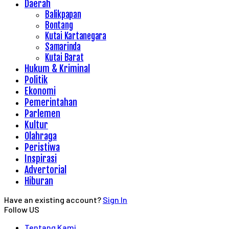
Daerah
Balikpapan
Bontang
Kutai Kartanegara
Samarinda
Kutai Barat
Hukum & Kriminal
Politik
Ekonomi
Pemerintahan
Parlemen
Kultur
Olahraga
Peristiwa
Inspirasi
Advertorial
Hiburan
Have an existing account?
Sign In
Follow US
Tentang Kami