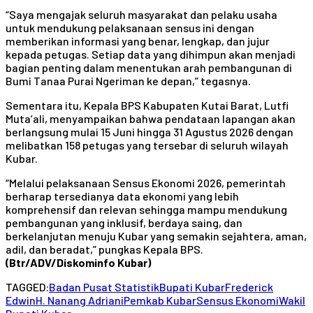
“Saya mengajak seluruh masyarakat dan pelaku usaha
untuk mendukung pelaksanaan sensus ini dengan
memberikan informasi yang benar, lengkap, dan jujur
kepada petugas. Setiap data yang dihimpun akan menjadi
bagian penting dalam menentukan arah pembangunan di
Bumi Tanaa Purai Ngeriman ke depan,” tegasnya.
Sementara itu, Kepala BPS Kabupaten Kutai Barat, Lutfi
Muta’ali, menyampaikan bahwa pendataan lapangan akan
berlangsung mulai 15 Juni hingga 31 Agustus 2026 dengan
melibatkan 158 petugas yang tersebar di seluruh wilayah
Kubar.
“Melalui pelaksanaan Sensus Ekonomi 2026, pemerintah
berharap tersedianya data ekonomi yang lebih
komprehensif dan relevan sehingga mampu mendukung
pembangunan yang inklusif, berdaya saing, dan
berkelanjutan menuju Kubar yang semakin sejahtera, aman,
adil, dan beradat,” pungkas Kepala BPS.
(Btr/ADV/Diskominfo Kubar)
TAGGED:
Badan Pusat Statistik
Bupati Kubar
Frederick
Edwin
H. Nanang Adriani
Pemkab Kubar
Sensus Ekonomi
Wakil