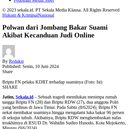
Pedoman Media Siber
© 2023 sekala.id. PT Sekala Media Klausa. All Rights Reserved
Hukum & Kriminal
Nasional
Polwan dari Jombang Bakar Suami
Akibat Kecanduan Judi Online
By
Redaksi
Published: Senin, 10 Juni 2024
Share
Briptu FN pelaku KDRT terhadap suaminya (Foto: Ist)
SHARE
Jatim,
Sekala.id
– Sebuah tragedi memilukan menimpa rumah
tangga Briptu FN (28) dan Briptu RDW (27), dua anggota Polri
yang berdinas di Jawa Timur. Pada Sabtu
(8/62024),
Briptu FN
nekat membakar suaminya hingga mengalami luka bakar 96 persen
di sekujur tubuh. Akibatnya, Briptu RDW menghembuskan nafas
terakhirnya di RSUD Dr. Wahidin Sudiro Husodo, Kota Mojokerto,
Minggu
(9/6/2024).