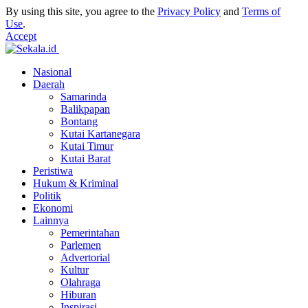
By using this site, you agree to the
Privacy Policy
and
Terms of
Use
.
Accept
Nasional
Daerah
Samarinda
Balikpapan
Bontang
Kutai Kartanegara
Kutai Timur
Kutai Barat
Peristiwa
Hukum & Kriminal
Politik
Ekonomi
Lainnya
Pemerintahan
Parlemen
Advertorial
Kultur
Olahraga
Hiburan
Inspirasi