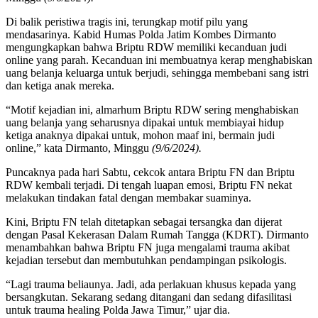
Di balik peristiwa tragis ini, terungkap motif pilu yang
mendasarinya. Kabid Humas Polda Jatim Kombes Dirmanto
mengungkapkan bahwa Briptu RDW memiliki kecanduan judi
online yang parah. Kecanduan ini membuatnya kerap menghabiskan
uang belanja keluarga untuk berjudi, sehingga membebani sang istri
dan ketiga anak mereka.
“Motif kejadian ini, almarhum Briptu RDW sering menghabiskan
uang belanja yang seharusnya dipakai untuk membiayai hidup
ketiga anaknya dipakai untuk, mohon maaf ini, bermain judi
online,” kata Dirmanto, Minggu
(9/6/2024).
Puncaknya pada hari Sabtu, cekcok antara Briptu FN dan Briptu
RDW kembali terjadi. Di tengah luapan emosi, Briptu FN nekat
melakukan tindakan fatal dengan membakar suaminya.
Kini, Briptu FN telah ditetapkan sebagai tersangka dan dijerat
dengan Pasal Kekerasan Dalam Rumah Tangga (KDRT). Dirmanto
menambahkan bahwa Briptu FN juga mengalami trauma akibat
kejadian tersebut dan membutuhkan pendampingan psikologis.
“Lagi trauma beliaunya. Jadi, ada perlakuan khusus kepada yang
bersangkutan. Sekarang sedang ditangani dan sedang difasilitasi
untuk trauma healing Polda Jawa Timur,” ujar dia.