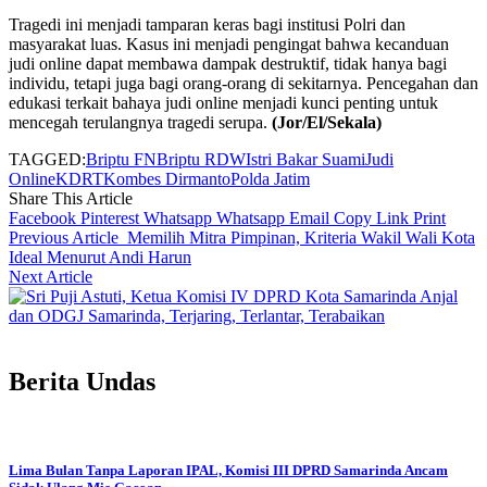
Tragedi ini menjadi tamparan keras bagi institusi Polri dan
masyarakat luas. Kasus ini menjadi pengingat bahwa kecanduan
judi online dapat membawa dampak destruktif, tidak hanya bagi
individu, tetapi juga bagi orang-orang di sekitarnya. Pencegahan dan
edukasi terkait bahaya judi online menjadi kunci penting untuk
mencegah terulangnya tragedi serupa.
(Jor/El/Sekala)
TAGGED:
Briptu FN
Briptu RDW
Istri Bakar Suami
Judi
Online
KDRT
Kombes Dirmanto
Polda Jatim
Share This Article
Facebook
Pinterest
Whatsapp
Whatsapp
Email
Copy Link
Print
Previous Article
Memilih Mitra Pimpinan, Kriteria Wakil Wali Kota
Ideal Menurut Andi Harun
Next Article
Anjal
dan ODGJ Samarinda, Terjaring, Terlantar, Terabaikan
Berita Undas
Lima Bulan Tanpa Laporan IPAL, Komisi III DPRD Samarinda Ancam