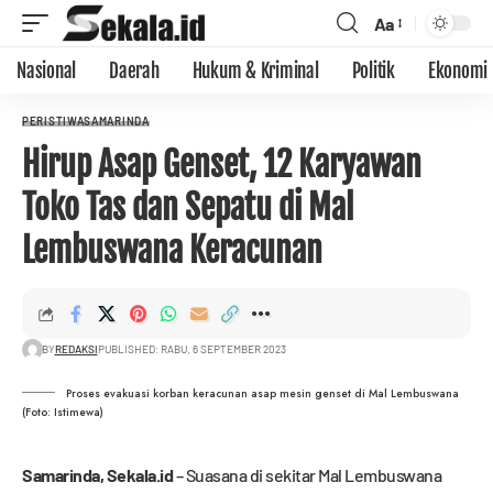
Aa
Nasional
Daerah
Hukum & Kriminal
Politik
Ekonomi
PERISTIWA
SAMARINDA
Hirup Asap Genset, 12 Karyawan
Toko Tas dan Sepatu di Mal
Lembuswana Keracunan
BY
REDAKSI
PUBLISHED: RABU, 6 SEPTEMBER 2023
Proses evakuasi korban keracunan asap mesin genset di Mal Lembuswana
(Foto: Istimewa)
Samarinda,
Sekala.id
– Suasana di sekitar Mal Lembuswana