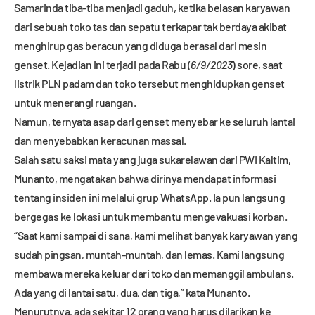
Samarinda tiba-tiba menjadi gaduh, ketika belasan karyawan
dari sebuah toko tas dan sepatu terkapar tak berdaya akibat
menghirup gas beracun yang diduga berasal dari mesin
genset. Kejadian ini terjadi pada Rabu (
6/9/2023
) sore, saat
listrik PLN padam dan toko tersebut menghidupkan genset
untuk menerangi ruangan.
Namun, ternyata asap dari genset menyebar ke seluruh lantai
dan menyebabkan keracunan massal.
Salah satu saksi mata yang juga sukarelawan dari PWI Kaltim,
Munanto, mengatakan bahwa dirinya mendapat informasi
tentang insiden ini melalui grup WhatsApp. Ia pun langsung
bergegas ke lokasi untuk membantu mengevakuasi korban.
“Saat kami sampai di sana, kami melihat banyak karyawan yang
sudah pingsan, muntah-muntah, dan lemas. Kami langsung
membawa mereka keluar dari toko dan memanggil ambulans.
Ada yang di lantai satu, dua, dan tiga,” kata Munanto.
Menurutnya, ada sekitar 12 orang yang harus dilarikan ke