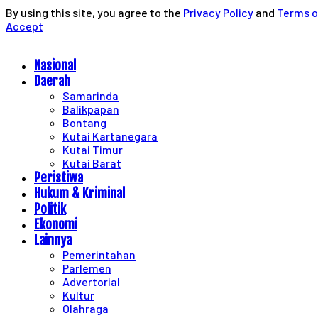
By using this site, you agree to the
Privacy Policy
and
Terms o
Accept
Nasional
Daerah
Samarinda
Balikpapan
Bontang
Kutai Kartanegara
Kutai Timur
Kutai Barat
Peristiwa
Hukum & Kriminal
Politik
Ekonomi
Lainnya
Pemerintahan
Parlemen
Advertorial
Kultur
Olahraga