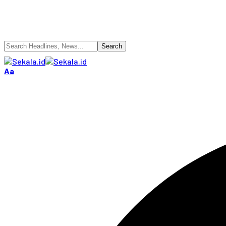
Font
Aa
Resizer