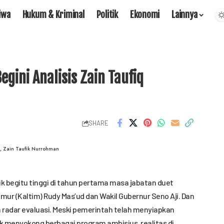
iwa
Hukum & Kriminal
Politik
Ekonomi
Lainnya
gini Analisis Zain Taufiq
SHARE
, Zain Taufik Nurrohman
ik begitu tinggi di tahun pertama masa jabatan duet
r (Kaltim) Rudy Mas’ud dan Wakil Gubernur Seno Aji. Dan
 radar evaluasi. Meski pemerintah telah menyiapkan
 menyokong berbagai program ambisius, realitas di