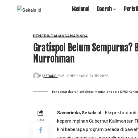
Nasional
Daerah
Perist
PEMERINTAHAN
SAMARINDA
Gratispol Belum Sempurna? Be
Nurrohman
BY
REDAKSI
PUBLISHED: KAMIS, 14 MEI 2026
Pengamat daerah sekaligus mantan anggota DPRD Kaltim
Samarinda,
Sekala.id
– Ekspektasi publ
kepemimpinan Gubernur Kalimantan Timu
SHARE
kini beberapa program berada di bawah
amunisi anggaran yang melimpah untuk