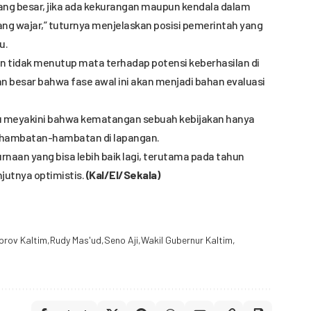
ang besar, jika ada kekurangan maupun kendala dalam
ang wajar,” tuturnya menjelaskan posisi pemerintah yang
u.
in tidak menutup mata terhadap potensi keberhasilan di
 besar bahwa fase awal ini akan menjadi bahan evaluasi
tru meyakini bahwa kematangan sebuah kebijakan hanya
ari hambatan-hambatan di lapangan.
naan yang bisa lebih baik lagi, terutama pada tahun
jutnya optimistis.
(Kal/El/Sekala)
rov Kaltim
Rudy Mas'ud
Seno Aji
Wakil Gubernur Kaltim