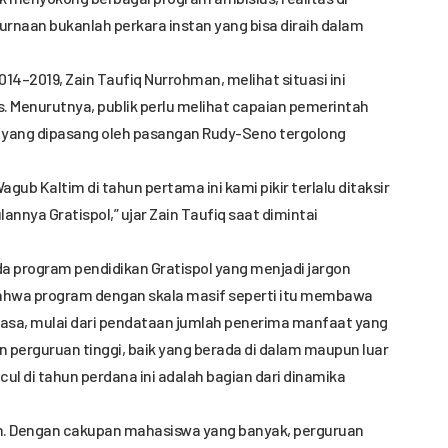
aan bukanlah perkara instan yang bisa diraih dalam
4–2019, Zain Taufiq Nurrohman, melihat situasi ini
 Menurutnya, publik perlu melihat capaian pemerintah
t yang dipasang oleh pasangan Rudy-Seno tergolong
ub Kaltim di tahun pertama ini kami pikir terlalu ditaksir
annya Gratispol,” ujar Zain Taufiq saat dimintai
a program pendidikan Gratispol yang menjadi jargon
ahwa program dengan skala masif seperti itu membawa
biasa, mulai dari pendataan jumlah penerima manfaat yang
n perguruan tinggi, baik yang berada di dalam maupun luar
l di tahun perdana ini adalah bagian dari dinamika
ah. Dengan cakupan mahasiswa yang banyak, perguruan