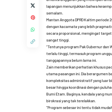
lapangan menunjukkan bahwa kesempurn
semalam.
Mantan Anggota DPRD Kaltim periode 201
dengan kacamata yang lebih pragmatis.
secara proporsional, mengingat targe
sangat tinggi.
“Tentunya program Pak Gubernur dan Wag
terlalu tinggi, termasuk program unggul
tanggapannya belum lama ini.
Zain memberikan perhatian khusus pad
utama pasangan ini. Dia berargumen b
kompleksitas administratif yang luar 
besar hingga koordinasi dengan puluha
Bumi Etam. Baginya, kendala yang muncu
birokrasi yang tak terelakkan.
“Program sebesar ini tentu tidak mud