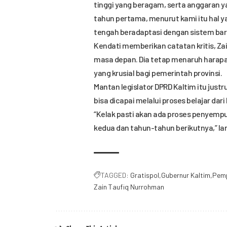
tinggi yang beragam, serta anggaran y
tahun pertama, menurut kami itu hal y
tengah beradaptasi dengan sistem bar
Kendati memberikan catatan kritis, Za
masa depan. Dia tetap menaruh harapan
yang krusial bagi pemerintah provinsi.
Mantan legislator DPRD Kaltim itu jus
bisa dicapai melalui proses belajar d
“Kelak pasti akan ada proses penyempur
kedua dan tahun-tahun berikutnya,” lan
TAGGED:
Gratispol
Gubernur Kaltim
Pemp
Zain Taufiq Nurrohman