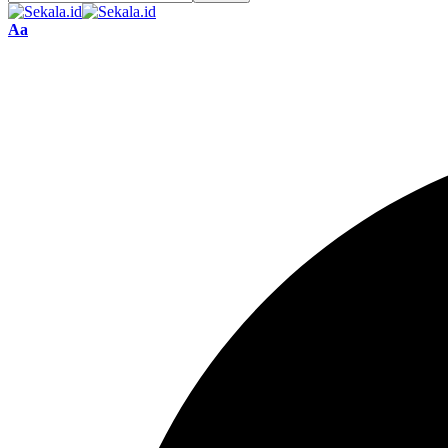
Font
Aa
Resizer