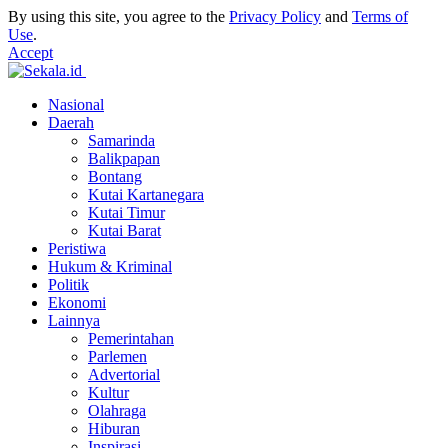
By using this site, you agree to the
Privacy Policy
and
Terms of
Use
.
Accept
Nasional
Daerah
Samarinda
Balikpapan
Bontang
Kutai Kartanegara
Kutai Timur
Kutai Barat
Peristiwa
Hukum & Kriminal
Politik
Ekonomi
Lainnya
Pemerintahan
Parlemen
Advertorial
Kultur
Olahraga
Hiburan
Inspirasi