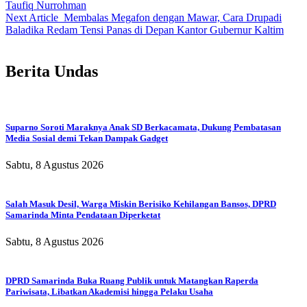
Taufiq Nurrohman
Next Article
Membalas Megafon dengan Mawar, Cara Drupadi
Baladika Redam Tensi Panas di Depan Kantor Gubernur Kaltim
Berita Undas
Suparno Soroti Maraknya Anak SD Berkacamata, Dukung Pembatasan
Media Sosial demi Tekan Dampak Gadget
Sabtu, 8 Agustus 2026
Salah Masuk Desil, Warga Miskin Berisiko Kehilangan Bansos, DPRD
Samarinda Minta Pendataan Diperketat
Sabtu, 8 Agustus 2026
DPRD Samarinda Buka Ruang Publik untuk Matangkan Raperda
Pariwisata, Libatkan Akademisi hingga Pelaku Usaha