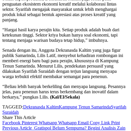
penguatan ekosistem ekonomi kreatif melalui kolaborasi lintas
sektor. Syarifah mengajak masyarakat untuk lebih menghargai
produk lokal sebagai bentuk apresiasi atas proses kreatif yang
panjang.
​“Hargai hasil karya perajin kita. Setiap produk adalah buah dari
ketekunan tinggi. Sektor kriya bukan hanya soal ekonomi, tapi
tentang menjaga warisan budaya tetap hidup,” imbuhnya.
​Senada dengan itu, Anggota Dekranasda Kaltim yang juga figur
publik Samarinda, Lilis Latif, menyebut kehadiran rombongan ini
memberi energi baru bagi para perajin, khususnya di Kampung
Tenun Samarinda. Menurut Lilis, pendekatan persuasif yang
dilakukan Syarifah Suraidah dengan terjun langsung menyapa
warga terbukti efektif membakar semangat para penenun.
​“Beliau lebih banyak berkeliling dan menyapa langsung. Pesannya
jelas, para penenun harus terus berkembang dan inovatif dalam
berkarya,” pungkas Lilis.
(Kal/El/Sekala)
TAGGED:
Dekranasda Kaltim
Kampung Tenun Samarinda
Syarifah
Suraidah
Share This Article
Facebook
Pinterest
Whatsapp
Whatsapp
Email
Copy Link
Print
Previous Article
Gratispol Belum Sempurna? Begini Analisis Zain