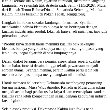
​Ketua Dekranasda Kaltim, Syarifah Suraidah, memimpin langsung
kunjungan ke sejumlah titik strategis pada Senin (11/5/2026). Mulai
dari Rumah Tenun Rahma/Dina di Samarinda Seberang, Manika
Kaltim, hingga berakhir di Pokan Taqak, Tenggarong.
​Langkah ini bukan sekadar kunjungan formalitas. Syarifah
menekankan bahwa identitas budaya harus beriringan dengan
kualitas industri agar produk lokal tak hanya jadi pajangan, tapi juga
primadona pasar.
​”Produk kriya daerah harus memiliki kualitas baik sekaligus
identitas budaya yang kuat supaya mampu bersaing di pasar yang
lebih luas,” tegas Syarifah di sela kunjungannya.
​Dalam dialog bersama para perajin, aspek teknis seperti kualitas
bahan baku, inovasi desain, hingga teknik pewarnaan menjadi
sorotan utama. Syarifah menilai, perajin Kaltim perlu lebih jeli
membaca tren pasar tanpa menghilangkan nilai tradisi.
​Untuk memacu hal tersebut, Dekranasda memboyong perancang
busana nasional, Musa Widyatmodjo. Kehadiran Musa diharapkan
menjadi acuan bagi pelaku usaha kriya dalam menetapkan standar
kualitas yang lebih kompetitif dan sesuai dengan kebutuhan industri
kreatif global.
​Selain aspek produksi, Dekranasda Kaltim juga fokus pada