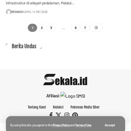
infrastruktur di wilayah pedalaman. Melalui…
REDAKSI
KAMIS, 14 MEI 2026
1
…
2
3
6
7
Berita Undas
Afiliasi:
Tentang Kami
Redaksi
Pedoman Media Siber
By using this site, you agree to the
Privacy Policy
and
Terms of Use
.
Accept
© 2023 sekala.id.
PT Sekala Media Klausa.
All Rights Reserved