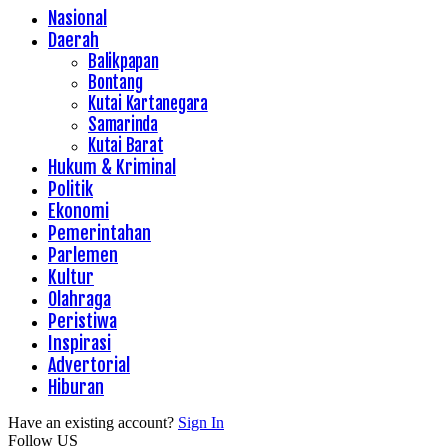
Nasional
Daerah
Balikpapan
Bontang
Kutai Kartanegara
Samarinda
Kutai Barat
Hukum & Kriminal
Politik
Ekonomi
Pemerintahan
Parlemen
Kultur
Olahraga
Peristiwa
Inspirasi
Advertorial
Hiburan
Have an existing account?
Sign In
Follow US