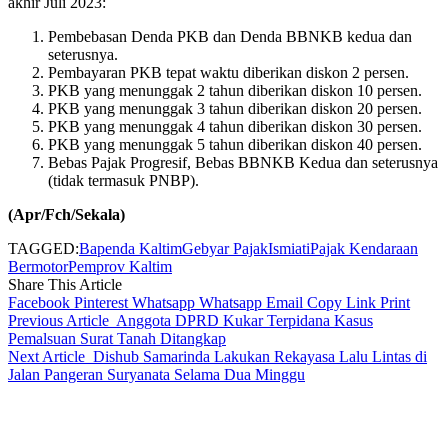
akhir Juli 2023:
Pembebasan Denda PKB dan Denda BBNKB kedua dan
seterusnya.
Pembayaran PKB tepat waktu diberikan diskon 2 persen.
PKB yang menunggak 2 tahun diberikan diskon 10 persen.
PKB yang menunggak 3 tahun diberikan diskon 20 persen.
PKB yang menunggak 4 tahun diberikan diskon 30 persen.
PKB yang menunggak 5 tahun diberikan diskon 40 persen.
Bebas Pajak Progresif, Bebas BBNKB Kedua dan seterusnya
(tidak termasuk PNBP).
(Apr/Fch/Sekala)
TAGGED:
Bapenda Kaltim
Gebyar Pajak
Ismiati
Pajak Kendaraan
Bermotor
Pemprov Kaltim
Share This Article
Facebook
Pinterest
Whatsapp
Whatsapp
Email
Copy Link
Print
Previous Article
Anggota DPRD Kukar Terpidana Kasus
Pemalsuan Surat Tanah Ditangkap
Next Article
Dishub Samarinda Lakukan Rekayasa Lalu Lintas di
Jalan Pangeran Suryanata Selama Dua Minggu