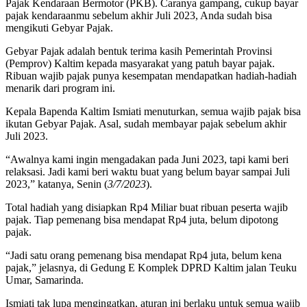
Pajak Kendaraan Bermotor (PKB). Caranya gampang, cukup bayar
pajak kendaraanmu sebelum akhir Juli 2023, Anda sudah bisa
mengikuti Gebyar Pajak.
Gebyar Pajak adalah bentuk terima kasih Pemerintah Provinsi
(Pemprov) Kaltim kepada masyarakat yang patuh bayar pajak.
Ribuan wajib pajak punya kesempatan mendapatkan hadiah-hadiah
menarik dari program ini.
Kepala Bapenda Kaltim Ismiati menuturkan, semua wajib pajak bisa
ikutan Gebyar Pajak. Asal, sudah membayar pajak sebelum akhir
Juli 2023.
“Awalnya kami ingin mengadakan pada Juni 2023, tapi kami beri
relaksasi. Jadi kami beri waktu buat yang belum bayar sampai Juli
2023,” katanya, Senin (
3/7/2023
).
Total hadiah yang disiapkan Rp4 Miliar buat ribuan peserta wajib
pajak. Tiap pemenang bisa mendapat Rp4 juta, belum dipotong
pajak.
“Jadi satu orang pemenang bisa mendapat Rp4 juta, belum kena
pajak,” jelasnya, di Gedung E Komplek DPRD Kaltim jalan Teuku
Umar, Samarinda.
Ismiati tak lupa mengingatkan, aturan ini berlaku untuk semua wajib