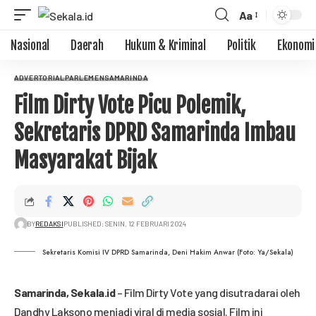
Aa
Nasional
Daerah
Hukum & Kriminal
Politik
Ekonomi
ADVERTORIAL
PARLEMEN
SAMARINDA
Film Dirty Vote Picu Polemik,
Sekretaris DPRD Samarinda Imbau
Masyarakat Bijak
BY
REDAKSI
PUBLISHED: SENIN, 12 FEBRUARI 2024
Sekretaris Komisi IV DPRD Samarinda, Deni Hakim Anwar (Foto: Ya/Sekala)
Samarinda,
Sekala.id
– Film Dirty Vote yang disutradarai oleh
Dandhy Laksono menjadi viral di media sosial. Film ini