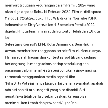
menyoroti dugaan kecurangan dalam Pemilu 2024 yang
akan digelar pada Rabu, 14 Februari 2024. Film ini dirilis pada
Minggu
(11/2/2024),
pukul 11.00 WIB di kanal YouTube PSHK
Indonesia dan Dirty Vote, alias H-3 sebelum Pemilu 2024
digelar. Hingga kini, film ini sudah ditonton lebih dari 6,8 juta
kali.
Sekretaris Komisi IV DPRD Kota Samarinda, Deni Hakim
Anwar, memberikan tanggapan terkait film ini. Menurutnya,
film ini adalah bagian dari kontestasi politik yang sedang
berlangsung. Ia mengatakan, setiap pendukung dan
pasangan calon memiliki strategi politik masing-masing,
termasuk menggunakan media seperti film.
“Film Dirty Vote ini hanya bisa dinilai oleh masyarakat, apakah
ada sisi positif atau negatif yang bisa diambil. Sisi
negatifnya tidak perlu disebarluaskan, karena bisa
menimbulkan fitnah dan provokasi,” ujar Deni.