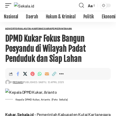
Aa
Nasional
Daerah
Hukum & Kriminal
Politik
Ekonomi
ADVERTORIAL
KUTAI KARTANEGARA
PEMERINTAHAN
DPMD Kukar Fokus Bangun
Posyandu di Wilayah Padat
Penduduk dan Siap Lahan
BY
REDAKSI
PUBLISHED: SABTU, 12 APRIL 2025
Kepala DPMD Kukar, Arianto. (Foto: Sekala)
Kukar,
Sekala.id
– Pemerintah Kabupaten Kutai Kartanegara