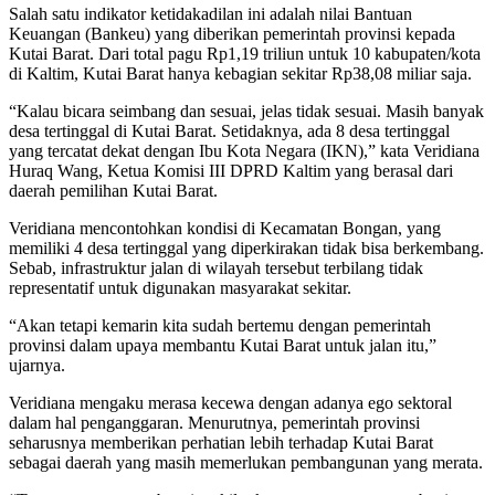
Salah satu indikator ketidakadilan ini adalah nilai Bantuan
Keuangan (Bankeu) yang diberikan pemerintah provinsi kepada
Kutai Barat. Dari total pagu Rp1,19 triliun untuk 10 kabupaten/kota
di Kaltim, Kutai Barat hanya kebagian sekitar Rp38,08 miliar saja.
“Kalau bicara seimbang dan sesuai, jelas tidak sesuai. Masih banyak
desa tertinggal di Kutai Barat. Setidaknya, ada 8 desa tertinggal
yang tercatat dekat dengan Ibu Kota Negara (IKN),” kata Veridiana
Huraq Wang, Ketua Komisi III DPRD Kaltim yang berasal dari
daerah pemilihan Kutai Barat.
Veridiana mencontohkan kondisi di Kecamatan Bongan, yang
memiliki 4 desa tertinggal yang diperkirakan tidak bisa berkembang.
Sebab, infrastruktur jalan di wilayah tersebut terbilang tidak
representatif untuk digunakan masyarakat sekitar.
“Akan tetapi kemarin kita sudah bertemu dengan pemerintah
provinsi dalam upaya membantu Kutai Barat untuk jalan itu,”
ujarnya.
Veridiana mengaku merasa kecewa dengan adanya ego sektoral
dalam hal penganggaran. Menurutnya, pemerintah provinsi
seharusnya memberikan perhatian lebih terhadap Kutai Barat
sebagai daerah yang masih memerlukan pembangunan yang merata.