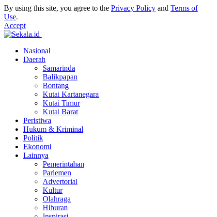
By using this site, you agree to the
Privacy Policy
and
Terms of
Use
.
Accept
Nasional
Daerah
Samarinda
Balikpapan
Bontang
Kutai Kartanegara
Kutai Timur
Kutai Barat
Peristiwa
Hukum & Kriminal
Politik
Ekonomi
Lainnya
Pemerintahan
Parlemen
Advertorial
Kultur
Olahraga
Hiburan
Inspirasi