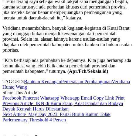
“Terus terang saya sebagai wakil rakyat sana menganggap begitu,
karena seharusnya ada perhatian khusus dari pemerintah provinsi
jika mereka benar-benar memperjuangkan pembangunan yang
merata untuk daerah-daerah itu,” katanya.
Veridiana menambahkan, banyak kegiatan-kegiatan di Kutai Barat
yang dianggap bukan menjadi kewenangan dari pemerintah
provinsi. Selain itu, alasan lainnya karena usulan-usulan yang
diajukan oleh pemerintah kabupaten untuk bankeu itu bukan usulan
prioritas.
“Kita berharap ada perubahan ke depannya. Kita juga berharap ada
komunikasi yang lebih baik antara pemerintah provinsi dan
pemerintah kabupaten,” tuturnya.
(Apr/Fch/Sekala.id)
TAGGED:
Bantuan Keuangan
Pemerataan Pembangunan
Veridiana
Huraq Wang
Share This Article
Facebook
Pinterest
Whatsapp
Whatsapp
Email
Copy Link
Print
Previous Article
IKN di Bumi Etam, Adat Istiadat dan Budaya
Dayak Kenyah Harus Dilestarikan
Next Article
May Day 2023: Partai Buruh Kaltim Tolak
Parlementary Threshold 4 Persen