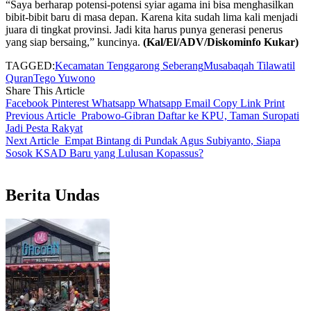
“Saya berharap potensi-potensi syiar agama ini bisa menghasilkan
bibit-bibit baru di masa depan. Karena kita sudah lima kali menjadi
juara di tingkat provinsi. Jadi kita harus punya generasi penerus
yang siap bersaing,” kuncinya.
(Kal/El/ADV/Diskominfo Kukar)
TAGGED:
Kecamatan Tenggarong Seberang
Musabaqah Tilawatil
Quran
Tego Yuwono
Share This Article
Facebook
Pinterest
Whatsapp
Whatsapp
Email
Copy Link
Print
Previous Article
Prabowo-Gibran Daftar ke KPU, Taman Suropati
Jadi Pesta Rakyat
Next Article
Empat Bintang di Pundak Agus Subiyanto, Siapa
Sosok KSAD Baru yang Lulusan Kopassus?
Berita Undas