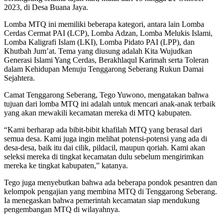
2023, di Desa Buana Jaya.
Lomba MTQ ini memiliki beberapa kategori, antara lain Lomba
Cerdas Cermat PAI (LCP), Lomba Adzan, Lomba Melukis Islami,
Lomba Kaligrafi Islam (LKI), Lomba Pidato PAI (LPP), dan
Khutbah Jum’at. Tema yang diusung adalah Kita Wujudkan
Generasi Islami Yang Cerdas, Berakhlaqul Karimah serta Toleran
dalam Kehidupan Menuju Tenggarong Seberang Rukun Damai
Sejahtera.
Camat Tenggarong Seberang, Tego Yuwono, mengatakan bahwa
tujuan dari lomba MTQ ini adalah untuk mencari anak-anak terbaik
yang akan mewakili kecamatan mereka di MTQ kabupaten.
“Kami berharap ada bibit-bibit khafilah MTQ yang berasal dari
semua desa. Kami juga ingin melihat potensi-potensi yang ada di
desa-desa, baik itu dai cilik, pildacil, maupun qoriah. Kami akan
seleksi mereka di tingkat kecamatan dulu sebelum mengirimkan
mereka ke tingkat kabupaten,” katanya.
Tego juga menyebutkan bahwa ada beberapa pondok pesantren dan
kelompok pengajian yang membina MTQ di Tenggarong Seberang.
Ia menegaskan bahwa pemerintah kecamatan siap mendukung
pengembangan MTQ di wilayahnya.