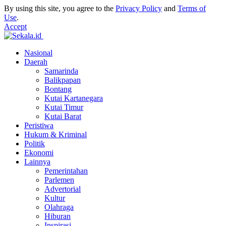
By using this site, you agree to the
Privacy Policy
and
Terms of
Use
.
Accept
Nasional
Daerah
Samarinda
Balikpapan
Bontang
Kutai Kartanegara
Kutai Timur
Kutai Barat
Peristiwa
Hukum & Kriminal
Politik
Ekonomi
Lainnya
Pemerintahan
Parlemen
Advertorial
Kultur
Olahraga
Hiburan
Inspirasi