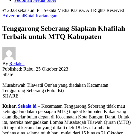
Pedoman Media Siber
© 2023 sekala.id. PT Sekala Media Klausa. All Rights Reserved
Advertorial
Kutai Kartanegara
Tenggarong Seberang Siapkan Khafilah
Terbaik untuk MTQ Kabupaten
By
Redaksi
Published: Rabu, 25 Oktober 2023
Share
Musabawah Tilawatil Qur'an yang diadakan Kecamatan
Tenggarong Seberang (Foto: Ist)
SHARE
Kukar,
Sekala.id
– Kecamatan Tenggarong Seberang tidak mau
ketinggalan dalam persiapan MTQ tingkat kabupaten Kukar yang
akan digelar bulan depan di Kecamatan Kota Bangun Darat. Untuk
itu, mereka mengadakan Lomba Musabaqah Tilawah Quran (MTQ)
di tingkat kecamatan yang diikuti oleh 18 desa. Lomba ini
berlangsung selama tujuh hari, mulai dari 15 hingga 21 Oktober