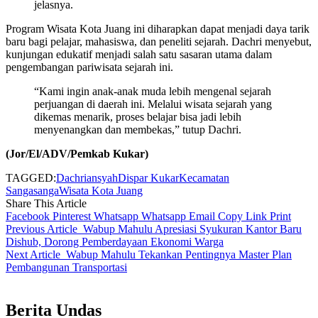
jelasnya.
Program Wisata Kota Juang ini diharapkan dapat menjadi daya tarik
baru bagi pelajar, mahasiswa, dan peneliti sejarah. Dachri menyebut,
kunjungan edukatif menjadi salah satu sasaran utama dalam
pengembangan pariwisata sejarah ini.
“Kami ingin anak-anak muda lebih mengenal sejarah
perjuangan di daerah ini. Melalui wisata sejarah yang
dikemas menarik, proses belajar bisa jadi lebih
menyenangkan dan membekas,” tutup Dachri.
(Jor/El/ADV/Pemkab Kukar)
TAGGED:
Dachriansyah
Dispar Kukar
Kecamatan
Sangasanga
Wisata Kota Juang
Share This Article
Facebook
Pinterest
Whatsapp
Whatsapp
Email
Copy Link
Print
Previous Article
Wabup Mahulu Apresiasi Syukuran Kantor Baru
Dishub, Dorong Pemberdayaan Ekonomi Warga
Next Article
Wabup Mahulu Tekankan Pentingnya Master Plan
Pembangunan Transportasi
Berita Undas