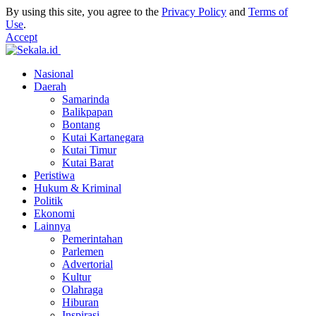
By using this site, you agree to the
Privacy Policy
and
Terms of
Use
.
Accept
Nasional
Daerah
Samarinda
Balikpapan
Bontang
Kutai Kartanegara
Kutai Timur
Kutai Barat
Peristiwa
Hukum & Kriminal
Politik
Ekonomi
Lainnya
Pemerintahan
Parlemen
Advertorial
Kultur
Olahraga
Hiburan
Inspirasi