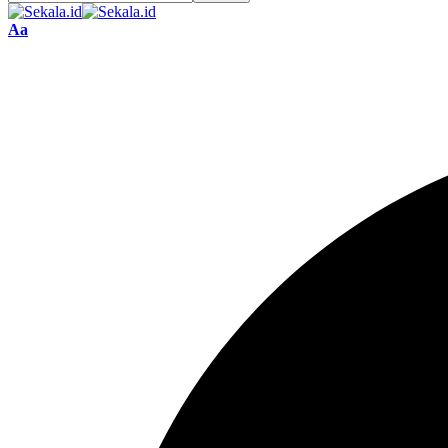
Font
Aa
Resizer