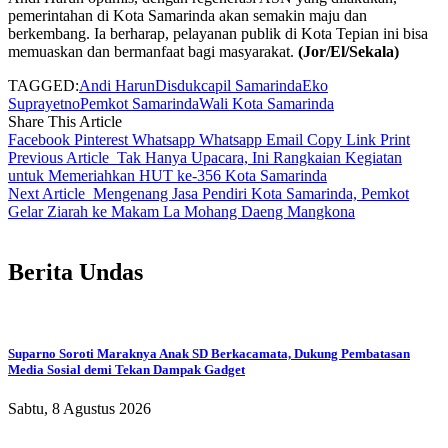
pemerintahan di Kota Samarinda akan semakin maju dan
berkembang. Ia berharap, pelayanan publik di Kota Tepian ini bisa
memuaskan dan bermanfaat bagi masyarakat.
(Jor/El/Sekala)
TAGGED:
Andi Harun
Disdukcapil Samarinda
Eko
Suprayetno
Pemkot Samarinda
Wali Kota Samarinda
Share This Article
Facebook
Pinterest
Whatsapp
Whatsapp
Email
Copy Link
Print
Previous Article
Tak Hanya Upacara, Ini Rangkaian Kegiatan
untuk Memeriahkan HUT ke-356 Kota Samarinda
Next Article
Mengenang Jasa Pendiri Kota Samarinda, Pemkot
Gelar Ziarah ke Makam La Mohang Daeng Mangkona
Berita Undas
Suparno Soroti Maraknya Anak SD Berkacamata, Dukung Pembatasan
Media Sosial demi Tekan Dampak Gadget
Sabtu, 8 Agustus 2026