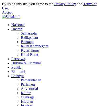
By using this site, you agree to the
Privacy Policy
and
Terms of
Use
.
Accept
Nasional
Daerah
Samarinda
Balikpapan
Bontang
Kutai Kartanegara
Kutai Timur
Kutai Barat
Peristiwa
Hukum & Kriminal
Politik
Ekonomi
Lainnya
Pemerintahan
Parlemen
Advertorial
Kultur
Olahraga
Hiburan
Inspirasi