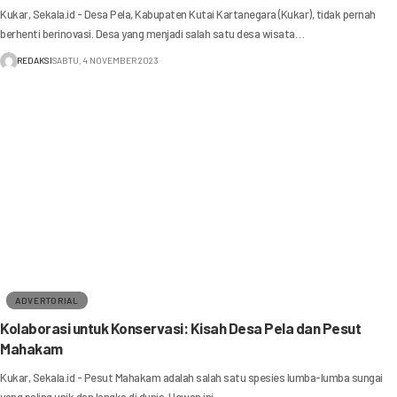
Kukar, Sekala.id - Desa Pela, Kabupaten Kutai Kartanegara (Kukar), tidak pernah
berhenti berinovasi. Desa yang menjadi salah satu desa wisata…
REDAKSI
SABTU, 4 NOVEMBER 2023
ADVERTORIAL
Kolaborasi untuk Konservasi: Kisah Desa Pela dan Pesut
Mahakam
Kukar, Sekala.id - Pesut Mahakam adalah salah satu spesies lumba-lumba sungai