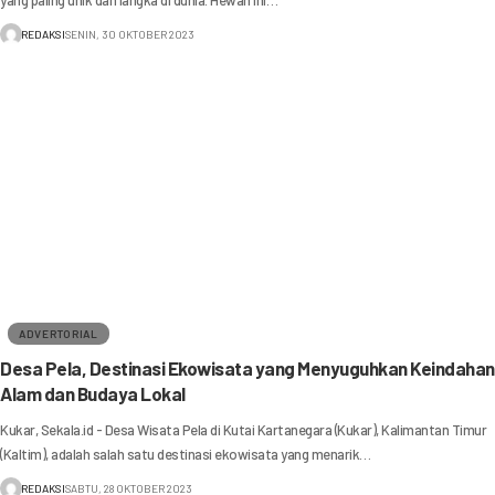
yang paling unik dan langka di dunia. Hewan ini…
REDAKSI
SENIN, 30 OKTOBER 2023
ADVERTORIAL
Desa Pela, Destinasi Ekowisata yang Menyuguhkan Keindahan
Alam dan Budaya Lokal
Kukar, Sekala.id - Desa Wisata Pela di Kutai Kartanegara (Kukar), Kalimantan Timur
(Kaltim), adalah salah satu destinasi ekowisata yang menarik…
REDAKSI
SABTU, 28 OKTOBER 2023