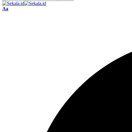
Font
Aa
Resizer