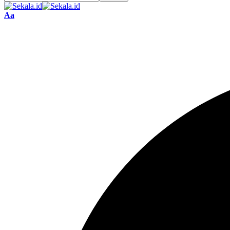
Font
Aa
Resizer