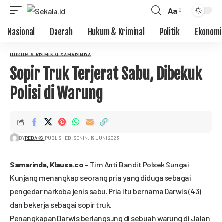
Aa
Nasional
Daerah
Hukum & Kriminal
Politik
Ekonomi
HUKUM & KRIMINAL
SAMARINDA
Sopir Truk Terjerat Sabu, Dibekuk
Polisi di Warung
BY
REDAKSI
PUBLISHED: SENIN, 19 JUNI 2023
Samarinda,
Klausa.co
– Tim Anti Bandit Polsek Sungai
Kunjang menangkap seorang pria yang diduga sebagai
pengedar narkoba jenis sabu. Pria itu bernama Darwis (43)
dan bekerja sebagai sopir truk.
Penangkapan Darwis berlangsung di sebuah warung di Jalan