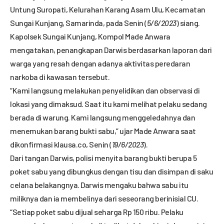
Untung Suropati, Kelurahan Karang Asam Ulu, Kecamatan
Sungai Kunjang, Samarinda, pada Senin (
5/6/2023
) siang.
Kapolsek Sungai Kunjang, Kompol Made Anwara
mengatakan, penangkapan Darwis berdasarkan laporan dari
warga yang resah dengan adanya aktivitas peredaran
narkoba di kawasan tersebut.
“Kami langsung melakukan penyelidikan dan observasi di
lokasi yang dimaksud. Saat itu kami melihat pelaku sedang
berada di warung. Kami langsung menggeledahnya dan
menemukan barang bukti sabu,” ujar Made Anwara saat
dikonfirmasi
klausa.co
, Senin (
19/6/2023
).
Dari tangan Darwis, polisi menyita barang bukti berupa 5
poket sabu yang dibungkus dengan tisu dan disimpan di saku
celana belakangnya. Darwis mengaku bahwa sabu itu
miliknya dan ia membelinya dari seseorang berinisial CU.
“Setiap poket sabu dijual seharga Rp 150 ribu. Pelaku