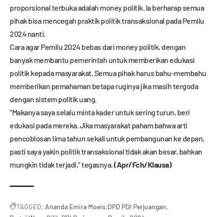
proporsional terbuka adalah money politik. Ia berharap semua
pihak bisa mencegah praktik politik transaksional pada Pemilu
2024 nanti.
Cara agar Pemilu 2024 bebas dari money politik, dengan
banyak membantu pemerintah untuk memberikan edukasi
politik kepada masyarakat. Semua pihak harus bahu-membahu
memberikan pemahaman betapa ruginya jika masih tergoda
dengan sistem politik uang.
“Makanya saya selalu minta kader untuk sering turun, beri
edukasi pada mereka. Jika masyarakat paham bahwa arti
pencoblosan lima tahun sekali untuk pembangunan ke depan,
pasti saya yakin politik transaksional tidak akan besar, bahkan
mungkin tidak terjadi,” tegasnya.
(Apr/Fch/Klausa)
TAGGED:
Ananda Emira Moeis
DPD PDI Perjuangan