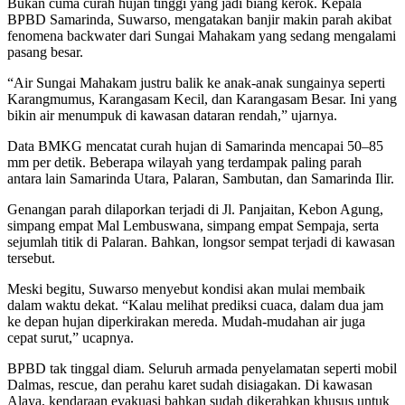
Bukan cuma curah hujan tinggi yang jadi biang kerok. Kepala
BPBD Samarinda, Suwarso, mengatakan banjir makin parah akibat
fenomena backwater dari Sungai Mahakam yang sedang mengalami
pasang besar.
“Air Sungai Mahakam justru balik ke anak-anak sungainya seperti
Karangmumus, Karangasam Kecil, dan Karangasam Besar. Ini yang
bikin air menumpuk di kawasan dataran rendah,” ujarnya.
Data BMKG mencatat curah hujan di Samarinda mencapai 50–85
mm per detik. Beberapa wilayah yang terdampak paling parah
antara lain Samarinda Utara, Palaran, Sambutan, dan Samarinda Ilir.
Genangan parah dilaporkan terjadi di Jl. Panjaitan, Kebon Agung,
simpang empat Mal Lembuswana, simpang empat Sempaja, serta
sejumlah titik di Palaran. Bahkan, longsor sempat terjadi di kawasan
tersebut.
Meski begitu, Suwarso menyebut kondisi akan mulai membaik
dalam waktu dekat. “Kalau melihat prediksi cuaca, dalam dua jam
ke depan hujan diperkirakan mereda. Mudah-mudahan air juga
cepat surut,” ucapnya.
BPBD tak tinggal diam. Seluruh armada penyelamatan seperti mobil
Dalmas, rescue, dan perahu karet sudah disiagakan. Di kawasan
Alaya, kendaraan evakuasi bahkan sudah dikerahkan khusus untuk