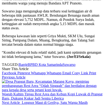
membantu warga yang menuju Bandara APT Pranoto.
Suwarso juga mengungkap data terbaru soal ketinggian air di
beberapa titik pantauan AWLR. Bendungan Benanga masih aman
dengan elevasi 5,752 MDPL. Namun, di Pondok Surya Indah,
ketinggian air sudah menyentuh angka 5,15 MDPL dan masuk
status awas.
Beberapa kawasan lain seperti Griya Mukti, SKM Ulu, Sungai
Siring, Pampang Dalam, Muang, Bengkuring, dan Talang Sari
tercatat berada dalam status normal hingga siaga.
“Kondisi elevasi di hulu relatif stabil, jadi kami optimistis genangan
ini tidak berlangsung lama,” tutur Suwarso.
(Jor/El/Sekala)
TAGGED:
Banjir
BPBD Kota Samarinda
Suwarso
Share This Article
Facebook
Pinterest
Whatsapp
Whatsapp
Email
Copy Link
Print
Previous Article
Wagub Kaltim Tinjau Rest Area dan Kebun Kopi Luwak di Prangat
Baru, Dukung Kukar Jadi Sentra Liberica
Next Article
Longsor Maut di Gerilya, Satu Warga Masih