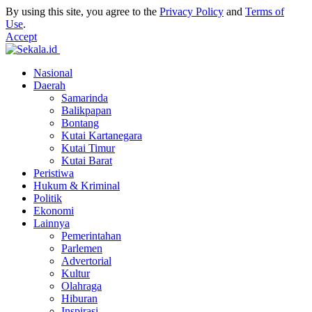
By using this site, you agree to the
Privacy Policy
and
Terms of
Use
.
Accept
Nasional
Daerah
Samarinda
Balikpapan
Bontang
Kutai Kartanegara
Kutai Timur
Kutai Barat
Peristiwa
Hukum & Kriminal
Politik
Ekonomi
Lainnya
Pemerintahan
Parlemen
Advertorial
Kultur
Olahraga
Hiburan
Inspirasi