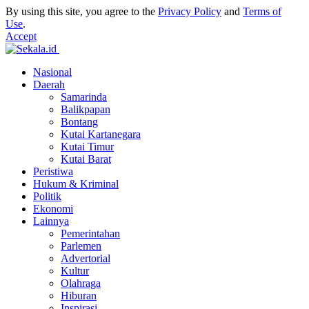
By using this site, you agree to the
Privacy Policy
and
Terms of
Use
.
Accept
Nasional
Daerah
Samarinda
Balikpapan
Bontang
Kutai Kartanegara
Kutai Timur
Kutai Barat
Peristiwa
Hukum & Kriminal
Politik
Ekonomi
Lainnya
Pemerintahan
Parlemen
Advertorial
Kultur
Olahraga
Hiburan
Inspirasi