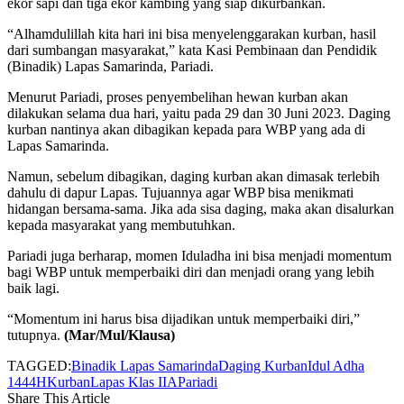
ekor sapi dan tiga ekor kambing yang siap dikurbankan.
“Alhamdulillah kita hari ini bisa menyelenggarakan kurban, hasil
dari sumbangan masyarakat,” kata Kasi Pembinaan dan Pendidik
(Binadik) Lapas Samarinda, Pariadi.
Menurut Pariadi, proses penyembelihan hewan kurban akan
dilakukan selama dua hari, yaitu pada 29 dan 30 Juni 2023. Daging
kurban nantinya akan dibagikan kepada para WBP yang ada di
Lapas Samarinda.
Namun, sebelum dibagikan, daging kurban akan dimasak terlebih
dahulu di dapur Lapas. Tujuannya agar WBP bisa menikmati
hidangan bersama-sama. Jika ada sisa daging, maka akan disalurkan
kepada masyarakat yang membutuhkan.
Pariadi juga berharap, momen Iduladha ini bisa menjadi momentum
bagi WBP untuk memperbaiki diri dan menjadi orang yang lebih
baik lagi.
“Momentum ini harus bisa dijadikan untuk memperbaiki diri,”
tutupnya.
(Mar/Mul/Klausa)
TAGGED:
Binadik Lapas Samarinda
Daging Kurban
Idul Adha
1444H
Kurban
Lapas Klas IIA
Pariadi
Share This Article