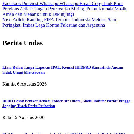
Facebook
Pinterest
Whatsapp
Whatsapp
Email
Copy Link
Print
Previous Article
Jangan Percaya Isu Miring, Pulau Kumala Masih
Aman dan Menarik untuk Dikunjungi
Next Article
Ranking FIFA Terbaru: Indonesia Melorot Satu
Peringkat, Imbas Laga Kontra Palestina dan Argentina
Berita Undas
Lima Bulan Tanpa Laporan IPAL, Komisi III DPRD Samarinda Ancam
Sidak Ulang Mie Gacoan
Kamis, 6 Agustus 2026
DPRD Desak Pemkot Benahi Folder Air Hitam, Abdul Rohim: Parkir hingga
Jogging Track Perlu Perhatian
Rabu, 5 Agustus 2026