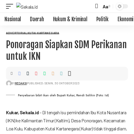
Aa
Font
Resizer
Nasional
Daerah
Hukum & Kriminal
Politik
Ekonomi
ADVERTORIAL
KUTAI KARTANEGARA
Ponoragan Siapkan SDM Perikanan
untuk IKN
REDAKSI
BY
PUBLISHED: SENIN, 30 OKTOBER 2023
Penyebaran bibit ikan oleh Bupati Kukar, Rendi Solihin (Foto: Ist)
Kukar,
Sekala.id
– Di tengah isu pemindahan Ibu Kota Nusantara
(IKN) ke Kalimantan Timur (Kaltim), Desa Ponoragan, Kecamatan
Loa Kulu, Kabupaten Kutai Kartanegara (Kukar) tidak tinggal diam.