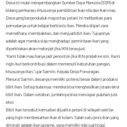
Desa ini mulai mengembangkan Sumber Daya Manusia (SDM) di
bidang perikanan, khususnya pembibitan ikan nila dan ikan mas.
Desa yang berpenduduk mayoritas petani ini melibatkan para
pemudanya untuk belajar berbisnis ikan. Mereka diajari cara
memelihara, membiakkan, dan menjual bibit ikan. Tujuannya
adalah agar mereka siap menghadapi permintaan ikan yang
diperkirakan akan melonjak jika IKN terwujud.
“Kami tidak mau hanya jadi penonton jika IKN pindah ke sini. Kami
ingin ikut berkontribusi dalam memenuhi kebutuhan pangan,
khususnya ikan,” ujar Sarmin, Kepala Desa Ponoragan.
Menurut Sarmin, desanya memiliki potensi besar dalam produksi
bibit ikan. Setiap bulannya, mereka bisa menghasilkan jutaan ekor
bibit ikan. Dalam setahun, jumlahnya bisa mencapai puluhan juta
ekor.
Bibit ikan tersebut kemudian dijual ke petani di wilayah sekitar
yang ingin membesarkan ikan di kolam. Salah satu jenis ikan yang
diminati adalah ikan gurame, yang memiliki nilai jual tinggi.