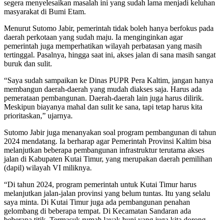
segera menyelesaikan masalah ini yang sudah lama menjadi keluhan
masyarakat di Bumi Etam.
Menurut Sutomo Jabir, pemerintah tidak boleh hanya berfokus pada
daerah perkotaan yang sudah maju. Ia menginginkan agar
pemerintah juga memperhatikan wilayah perbatasan yang masih
tertinggal. Pasalnya, hingga saat ini, akses jalan di sana masih sangat
buruk dan sulit.
“Saya sudah sampaikan ke Dinas PUPR Pera Kaltim, jangan hanya
membangun daerah-daerah yang mudah diakses saja. Harus ada
pemerataan pembangunan. Daerah-daerah lain juga harus dilirik.
Meskipun biayanya mahal dan sulit ke sana, tapi tetap harus kita
prioritaskan,” ujarnya.
Sutomo Jabir juga menanyakan soal program pembangunan di tahun
2024 mendatang. Ia berharap agar Pemerintah Provinsi Kaltim bisa
melanjutkan beberapa pembangunan infrastruktur terutama akses
jalan di Kabupaten Kutai Timur, yang merupakan daerah pemilihan
(dapil) wilayah VI miliknya.
“Di tahun 2024, program pemerintah untuk Kutai Timur harus
melanjutkan jalan-jalan provinsi yang belum tuntas. Itu yang selalu
saya minta. Di Kutai Timur juga ada pembangunan penahan
gelombang di beberapa tempat. Di Kecamatan Sandaran ada
beberapa titik. Termasuk rumah layak huni yang juga kita dorong