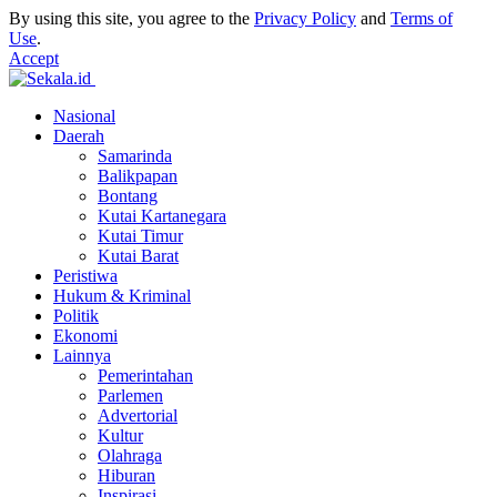
By using this site, you agree to the
Privacy Policy
and
Terms of
Use
.
Accept
Nasional
Daerah
Samarinda
Balikpapan
Bontang
Kutai Kartanegara
Kutai Timur
Kutai Barat
Peristiwa
Hukum & Kriminal
Politik
Ekonomi
Lainnya
Pemerintahan
Parlemen
Advertorial
Kultur
Olahraga
Hiburan
Inspirasi