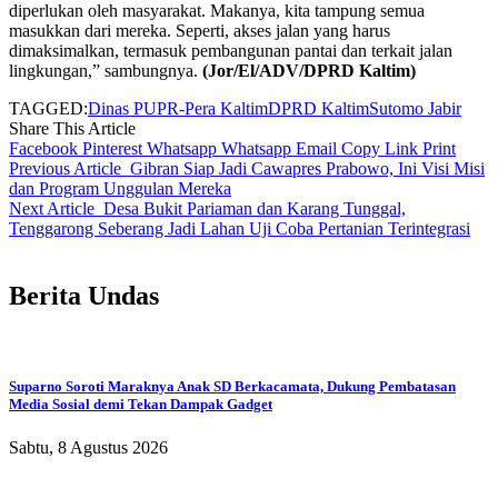
diperlukan oleh masyarakat. Makanya, kita tampung semua
masukkan dari mereka. Seperti, akses jalan yang harus
dimaksimalkan, termasuk pembangunan pantai dan terkait jalan
lingkungan,” sambungnya.
(Jor/El/ADV/DPRD Kaltim)
TAGGED:
Dinas PUPR-Pera Kaltim
DPRD Kaltim
Sutomo Jabir
Share This Article
Facebook
Pinterest
Whatsapp
Whatsapp
Email
Copy Link
Print
Previous Article
Gibran Siap Jadi Cawapres Prabowo, Ini Visi Misi
dan Program Unggulan Mereka
Next Article
Desa Bukit Pariaman dan Karang Tunggal,
Tenggarong Seberang Jadi Lahan Uji Coba Pertanian Terintegrasi
Berita Undas
Suparno Soroti Maraknya Anak SD Berkacamata, Dukung Pembatasan
Media Sosial demi Tekan Dampak Gadget
Sabtu, 8 Agustus 2026