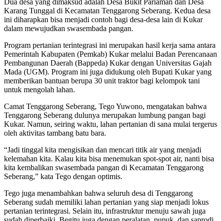
Dua desa yang dimaksud adalah Desa Bukit Pariaman dan Desa
Karang Tunggal di Kecamatan Tenggarong Seberang. Kedua desa
ini diharapkan bisa menjadi contoh bagi desa-desa lain di Kukar
dalam mewujudkan swasembada pangan.
Program pertanian terintegrasi ini merupakan hasil kerja sama antara
Pemerintah Kabupaten (Pemkab) Kukar melalui Badan Perencanaan
Pembangunan Daerah (Bappeda) Kukar dengan Universitas Gajah
Mada (UGM). Program ini juga didukung oleh Bupati Kukar yang
memberikan bantuan berupa 30 unit traktor bagi kelompok tani
untuk mengolah lahan.
Camat Tenggarong Seberang, Tego Yuwono, mengatakan bahwa
Tenggarong Seberang dulunya merupakan lumbung pangan bagi
Kukar. Namun, seiring waktu, lahan pertanian di sana mulai tergerus
oleh aktivitas tambang batu bara.
“Jadi tinggal kita mengisikan dan mencari titik air yang menjadi
kelemahan kita. Kalau kita bisa menemukan spot-spot air, nanti bisa
kita kembalikan swasembada pangan di Kecamatan Tenggarong
Seberang,” kata Tego dengan optimis.
Tego juga menambahkan bahwa seluruh desa di Tenggarong
Seberang sudah memiliki lahan pertanian yang siap menjadi lokus
pertanian terintegrasi. Selain itu, infrastruktur menuju sawah juga
sudah diperbaiki. Begitu juga dengan peralatan, pupuk, dan saprodi