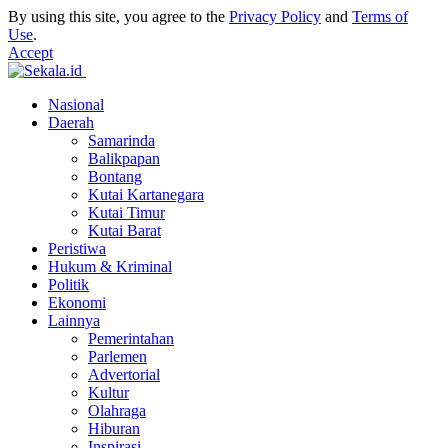
By using this site, you agree to the
Privacy Policy
and
Terms of
Use
.
Accept
Nasional
Daerah
Samarinda
Balikpapan
Bontang
Kutai Kartanegara
Kutai Timur
Kutai Barat
Peristiwa
Hukum & Kriminal
Politik
Ekonomi
Lainnya
Pemerintahan
Parlemen
Advertorial
Kultur
Olahraga
Hiburan
Inspirasi