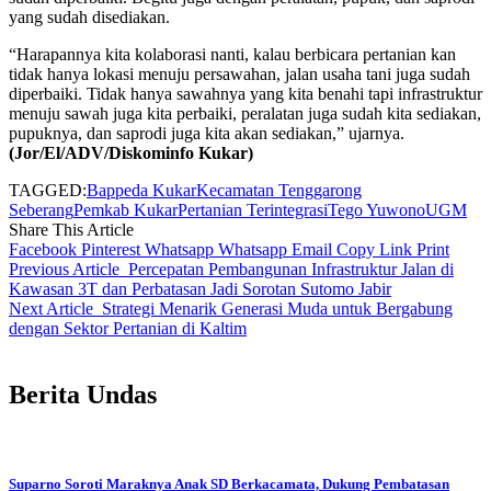
yang sudah disediakan.
“Harapannya kita kolaborasi nanti, kalau berbicara pertanian kan
tidak hanya lokasi menuju persawahan, jalan usaha tani juga sudah
diperbaiki. Tidak hanya sawahnya yang kita benahi tapi infrastruktur
menuju sawah juga kita perbaiki, peralatan juga sudah kita sediakan,
pupuknya, dan saprodi juga kita akan sediakan,” ujarnya.
(Jor/El/ADV/Diskominfo Kukar)
TAGGED:
Bappeda Kukar
Kecamatan Tenggarong
Seberang
Pemkab Kukar
Pertanian Terintegrasi
Tego Yuwono
UGM
Share This Article
Facebook
Pinterest
Whatsapp
Whatsapp
Email
Copy Link
Print
Previous Article
Percepatan Pembangunan Infrastruktur Jalan di
Kawasan 3T dan Perbatasan Jadi Sorotan Sutomo Jabir
Next Article
Strategi Menarik Generasi Muda untuk Bergabung
dengan Sektor Pertanian di Kaltim
Berita Undas
Suparno Soroti Maraknya Anak SD Berkacamata, Dukung Pembatasan