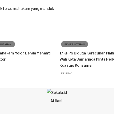
INTAHAN
PEMERINTAHAN
ahakam Molor, Denda Menanti
17 KPPS Diduga Keracunan Mak
tor!
Wali Kota Samarinda Minta Per
Kualitas Konsumsi
1 MIN READ
Afiliasi: