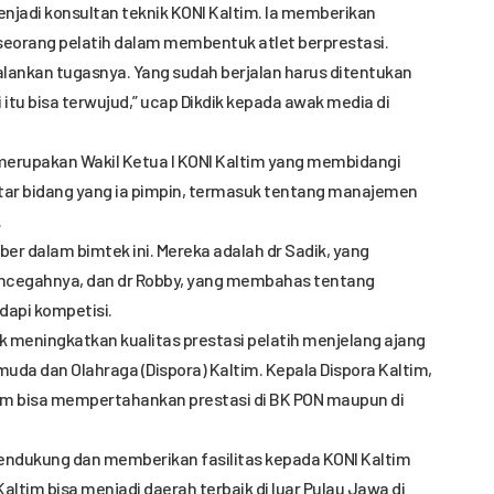
menjadi konsultan teknik KONI Kaltim. Ia memberikan
seorang pelatih dalam membentuk atlet berprestasi.
alankan tugasnya. Yang sudah berjalan harus ditentukan
itu bisa terwujud,” ucap Dikdik kepada awak media di
ng merupakan Wakil Ketua I KONI Kaltim yang membidangi
tar bidang yang ia pimpin, termasuk tentang manajemen
.
er dalam bimtek ini. Mereka adalah dr Sadik, yang
ncegahnya, dan dr Robby, yang membahas tentang
dapi kompetisi.
k meningkatkan kualitas prestasi pelatih menjelang ajang
da dan Olahraga (Dispora) Kaltim. Kepala Dispora Kaltim,
am bisa mempertahankan prestasi di BK PON maupun di
mendukung dan memberikan fasilitas kepada KONI Kaltim
altim bisa menjadi daerah terbaik di luar Pulau Jawa di