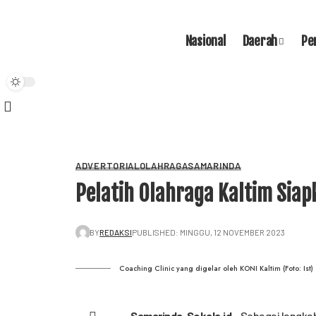
Nasional
Daerah
Pe
ADVERTORIAL
OLAHRAGA
SAMARINDA
Pelatih Olahraga Kaltim Siap
BY
REDAKSI
PUBLISHED: MINGGU, 12 NOVEMBER 2023
Coaching Clinic yang digelar oleh KONI Kaltim (Foto: Ist)
Samarinda,
Sekala.id
– Sebagai langka