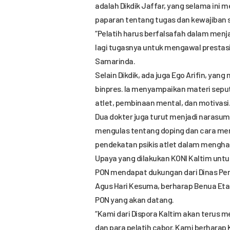
adalah Dikdik Jaffar, yang selama ini 
paparan tentang tugas dan kewajiban 
“Pelatih harus berfalsafah dalam menj
lagi tugasnya untuk mengawal prestasi 
Samarinda.
Selain Dikdik, ada juga Ego Arifin, ya
binpres. Ia menyampaikan materi sepu
atlet, pembinaan mental, dan motivasi
Dua dokter juga turut menjadi narasumb
mengulas tentang doping dan cara me
pendekatan psikis atlet dalam mengha
Upaya yang dilakukan KONI Kaltim untu
PON mendapat dukungan dari Dinas Pemu
Agus Hari Kesuma, berharap Benua Et
PON yang akan datang.
“Kami dari Dispora Kaltim akan terus 
dan para pelatih cabor. Kami berharap K