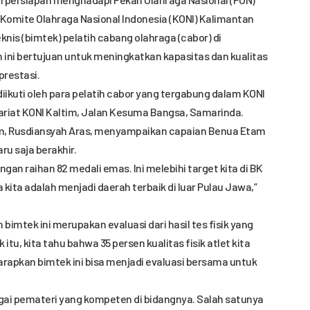
Komite Olahraga Nasional Indonesia (KONI) Kalimantan
nis (bimtek) pelatih cabang olahraga (cabor) di
 ini bertujuan untuk meningkatkan kapasitas dan kualitas
prestasi.
 diikuti oleh para pelatih cabor yang tergabung dalam KONI
tariat KONI Kaltim, Jalan Kesuma Bangsa, Samarinda.
m, Rusdiansyah Aras, menyampaikan capaian Benua Etam
ru saja berakhir.
gan raihan 82 medali emas. Ini melebihi target kita di BK
ita adalah menjadi daerah terbaik di luar Pulau Jawa,”
bimtek ini merupakan evaluasi dari hasil tes fisik yang
 itu, kita tahu bahwa 35 persen kualitas fisik atlet kita
arapkan bimtek ini bisa menjadi evaluasi bersama untuk
gai pemateri yang kompeten di bidangnya. Salah satunya