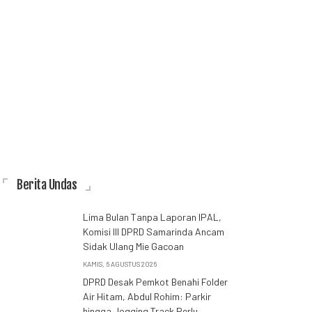
Berita Undas
Lima Bulan Tanpa Laporan IPAL,
Komisi III DPRD Samarinda Ancam
Sidak Ulang Mie Gacoan
KAMIS, 6 AGUSTUS 2026
DPRD Desak Pemkot Benahi Folder
Air Hitam, Abdul Rohim: Parkir
hingga Jogging Track Perlu