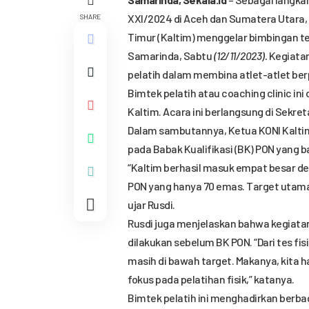
XXI/2024 di Aceh dan Sumatera Utara, 
SHARE
Timur (Kaltim) menggelar bimbingan tek
Samarinda, Sabtu
(12/11/2023).
Kegiatan
pelatih dalam membina atlet-atlet ber
Bimtek pelatih atau coaching clinic ini
Kaltim. Acara ini berlangsung di Sekre
Dalam sambutannya, Ketua KONI Kalti
pada Babak Kualifikasi (BK) PON yang ba
“Kaltim berhasil masuk empat besar den
PON yang hanya 70 emas. Target utama k
ujar Rusdi.
Rusdi juga menjelaskan bahwa kegiatan 
dilakukan sebelum BK PON. “Dari tes fisik
masih di bawah target. Makanya, kita h
fokus pada pelatihan fisik,” katanya.
Bimtek pelatih ini menghadirkan berba