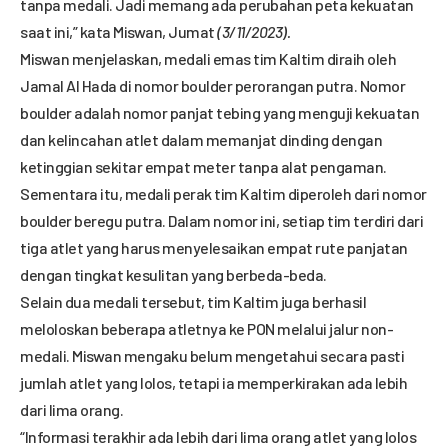
tanpa medali. Jadi memang ada perubahan peta kekuatan
saat ini,” kata Miswan, Jumat
(3/11/2023).
Miswan menjelaskan, medali emas tim Kaltim diraih oleh
Jamal Al Hada di nomor boulder perorangan putra. Nomor
boulder adalah nomor panjat tebing yang menguji kekuatan
dan kelincahan atlet dalam memanjat dinding dengan
ketinggian sekitar empat meter tanpa alat pengaman.
Sementara itu, medali perak tim Kaltim diperoleh dari nomor
boulder beregu putra. Dalam nomor ini, setiap tim terdiri dari
tiga atlet yang harus menyelesaikan empat rute panjatan
dengan tingkat kesulitan yang berbeda-beda.
Selain dua medali tersebut, tim Kaltim juga berhasil
meloloskan beberapa atletnya ke PON melalui jalur non-
medali. Miswan mengaku belum mengetahui secara pasti
jumlah atlet yang lolos, tetapi ia memperkirakan ada lebih
dari lima orang.
“Informasi terakhir ada lebih dari lima orang atlet yang lolos