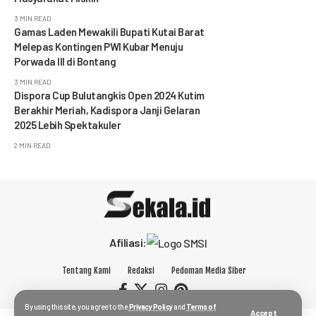
3 MIN READ
Gamas Laden Mewakili Bupati Kutai Barat
Melepas Kontingen PWI Kubar Menuju
Porwada III di Bontang
3 MIN READ
Dispora Cup Bulutangkis Open 2024 Kutim
Berakhir Meriah, Kadispora Janji Gelaran
2025 Lebih Spektakuler
2 MIN READ
Afiliasi:
Tentang Kami
Redaksi
Pedoman Media Siber
By using this site, you agree to the
Privacy Policy
and
Terms of
Accept