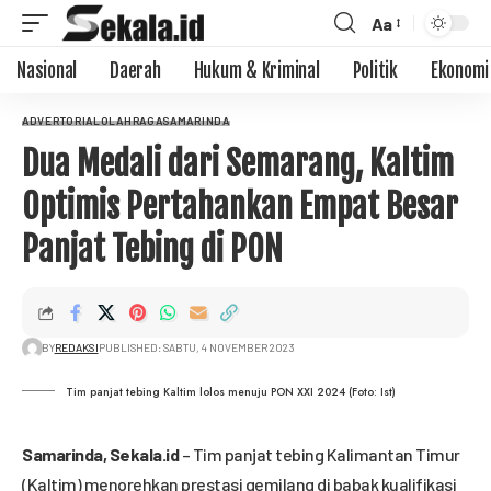
Aa
Nasional
Daerah
Hukum & Kriminal
Politik
Ekonomi
ADVERTORIAL
OLAHRAGA
SAMARINDA
Dua Medali dari Semarang, Kaltim
Optimis Pertahankan Empat Besar
Panjat Tebing di PON
BY
REDAKSI
PUBLISHED: SABTU, 4 NOVEMBER 2023
Tim panjat tebing Kaltim lolos menuju PON XXI 2024 (Foto: Ist)
Samarinda,
Sekala.id
– Tim panjat tebing Kalimantan Timur
(Kaltim) menorehkan prestasi gemilang di babak kualifikasi