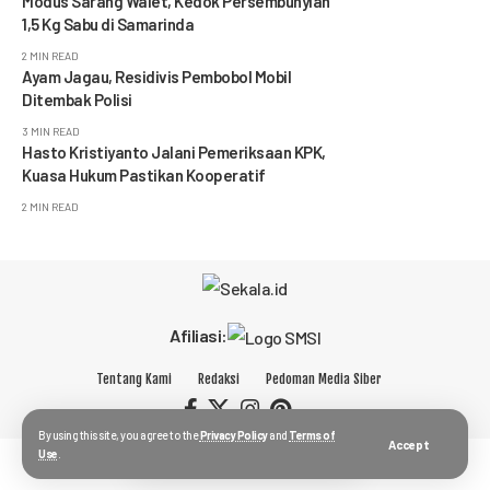
Modus Sarang Walet, Kedok Persembunyian
1,5 Kg Sabu di Samarinda
2 MIN READ
Ayam Jagau, Residivis Pembobol Mobil
Ditembak Polisi
3 MIN READ
Hasto Kristiyanto Jalani Pemeriksaan KPK,
Kuasa Hukum Pastikan Kooperatif
2 MIN READ
Afiliasi:
Tentang Kami
Redaksi
Pedoman Media Siber
By using this site, you agree to the
Privacy Policy
and
Terms of
Accept
Use
.
© 2023 sekala.id.
PT Sekala Media Klausa.
All Rights Reserved