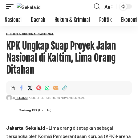
Aa
Nasional
Daerah
Hukum & Kriminal
Politik
Ekonomi
HUKUM & KRIMINAL
NASIONAL
KPK Ungkap Suap Proyek Jalan
Nasional di Kaltim, Lima Orang
Ditahan
BY
REDAKSI
PUBLISHED: SABTU, 25 NOVEMBER 2023
Gedung KPK (Foto: Ist)
Jakarta,
Sekala.id
– Lima orang ditetapkan sebagai
tersangka oleh Komisi Pemberantasan Korupsi (KPK) karena