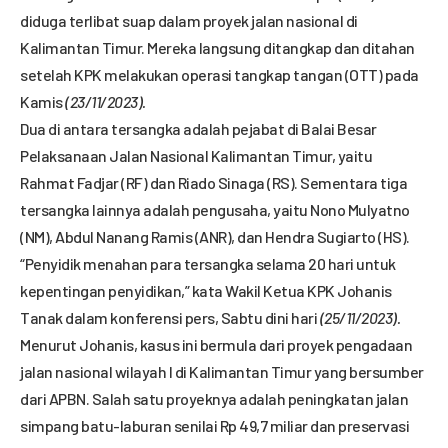
diduga terlibat suap dalam proyek jalan nasional di
Kalimantan Timur. Mereka langsung ditangkap dan ditahan
setelah KPK melakukan operasi tangkap tangan (OTT) pada
Kamis
(23/11/2023).
Dua di antara tersangka adalah pejabat di Balai Besar
Pelaksanaan Jalan Nasional Kalimantan Timur, yaitu
Rahmat Fadjar (RF) dan Riado Sinaga (RS). Sementara tiga
tersangka lainnya adalah pengusaha, yaitu Nono Mulyatno
(NM), Abdul Nanang Ramis (ANR), dan Hendra Sugiarto (HS).
“Penyidik menahan para tersangka selama 20 hari untuk
kepentingan penyidikan,” kata Wakil Ketua KPK Johanis
Tanak dalam konferensi pers, Sabtu dini hari
(25/11/2023).
Menurut Johanis, kasus ini bermula dari proyek pengadaan
jalan nasional wilayah I di Kalimantan Timur yang bersumber
dari APBN. Salah satu proyeknya adalah peningkatan jalan
simpang batu-laburan senilai Rp 49,7 miliar dan preservasi