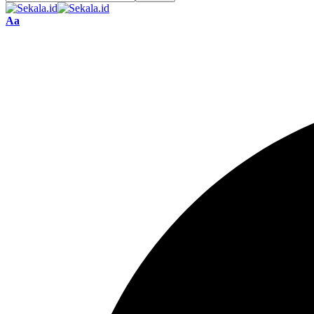
Font
Aa
Resizer